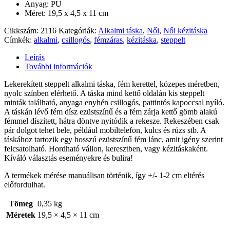
Anyag: PU
Méret: 19,5 x 4,5 x 11 cm
Cikkszám:
2116
Kategóriák:
Alkalmi táska
,
Női
,
Női kézitáska
Címkék:
alkalmi
,
csillogós
,
fémzáras
,
kézitáska
,
steppelt
Leírás
További információk
Lekerekített steppelt alkalmi táska, fém kerettel, közepes méretben,
nyolc színben elérhető. A táska mind kettő oldalán kis steppelt
minták található, anyaga enyhén csillogós, pattintós kapoccsal nyíló.
A táskán lévő fém dísz ezüstszínű és a fém zárja kettő gömb alakú
fémmel díszített, hátra döntve nyitódik a rekesze. Rekeszében csak
pár dolgot tehet bele, például mobiltelefon, kulcs és rúzs stb. A
táskához tartozik egy hosszú ezüstszínű fém lánc, amit igény szerint
felcsatolható. Hordható vállon, keresztben, vagy kézitáskaként.
Kíváló választás eseményekre és bulira!
A termékek mérése manuálisan történik, így +/- 1-2 cm eltérés
előfordulhat.
Tömeg
0,35 kg
Méretek
19,5 × 4,5 × 11 cm