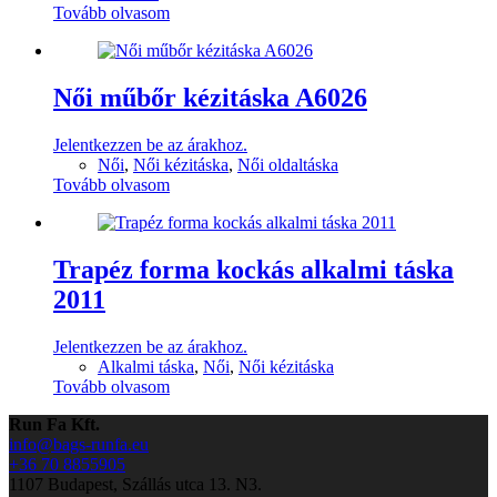
Tovább olvasom
Női műbőr kézitáska A6026
Jelentkezzen be az árakhoz.
Női
,
Női kézitáska
,
Női oldaltáska
Tovább olvasom
Trapéz forma kockás alkalmi táska
2011
Jelentkezzen be az árakhoz.
Alkalmi táska
,
Női
,
Női kézitáska
Tovább olvasom
Run Fa Kft.
info@bags-runfa.eu
+36 70 8855905
1107 Budapest, Szállás utca 13. N3.