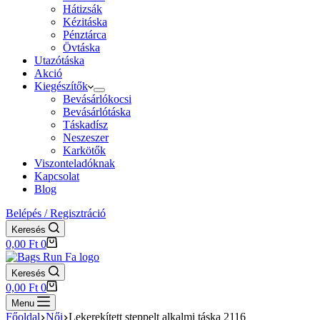
Hátizsák
Kézitáska
Pénztárca
Övtáska
Utazótáska
Akció
Kiegészítők
Bevásárlókocsi
Bevásárlótáska
Táskadísz
Neszeszer
Karkötők
Viszonteladóknak
Kapcsolat
Blog
Belépés / Regisztráció
Keresés
Shopping
0,00
Ft
0
cart
Keresés
Shopping
0,00
Ft
0
cart
Menu
Főoldal
Női
Lekerekített steppelt alkalmi táska 2116