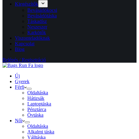
Kiegészítők
Bevásárlókocsi
Bevásárlótáska
Táskadísz
Neszeszer
Karkötők
Viszonteladóknak
Kapcsolat
Blog
Belépés / Regisztráció
Új
Gyerek
Férfi
Oldaltáska
Hátizsák
Laptoptáska
Pénztárca
Övtáska
Női
Oldaltáska
Alkalmi táska
Válltáska