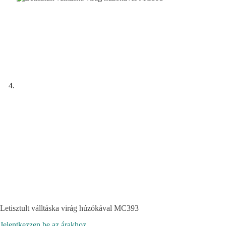
Letisztult válltáska virág húzókával MC393
Jelentkezzen be az árakhoz.