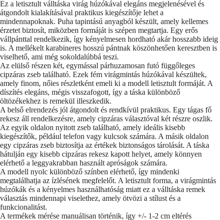
Ez a letisztult válltáska virág húzókával elegáns megjelenésével és
átgondolt kialakításával praktikus kiegészítője lehet a
mindennapoknak. Puha tapintású anyagból készült, amely kellemes
érzetet biztosít, miközben formáját is szépen megtartja. Egy erős
vállpánttal rendelkezik, így kényelmesen hordható akár hosszabb ideig
is. A mellékelt karabineres hosszú pántnak köszönhetően keresztben is
viselhető, ami még sokoldalúbbá teszi.
Az elülső részen két, egymással párhuzamosan futó függőleges
cipzáras zseb található. Ezek fém virágmintás húzókával készültek,
amely finom, nőies részletként emeli ki a modell letisztult formáját. A
díszítés elegáns, mégis visszafogott, így a táska különböző
öltözékekhez is remekül illeszkedik.
A belső elrendezés jól átgondolt és rendkívül praktikus. Egy tágas fő
rekesz áll rendelkezésre, amely cipzáras választóval két részre oszlik.
Az egyik oldalon nyitott zseb található, amely ideális kisebb
kiegészítők, például telefon vagy kulcsok számára. A másik oldalon
egy cipzáras zseb biztosítja az értékek biztonságos tárolását. A táska
hátulján egy kisebb cipzáras rekesz kapott helyet, amely könnyen
elérhető a leggyakrabban használt apróságok számára.
A modell nyolc különböző színben elérhető, így mindenki
megtalálhatja az ízlésének megfelelőt. A letisztult forma, a virágmintás
húzókák és a kényelmes használhatóság miatt ez a válltáska remek
választás mindennapi viselethez, amely ötvözi a stílust és a
funkcionalitást.
A termékek mérése manuálisan történik, így +/- 1-2 cm eltérés