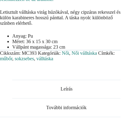
Letisztult válltáska virág húzókával, négy cipzáras rekesszel és
külön karabineres hosszú pánttal. A táska nyolc különböző
színben elérhető.
Anyag: Pu
Méret: 36 x 15 x 30 cm
Vállpánt magassága: 23 cm
Cikkszám:
MC393
Kategóriák:
Női
,
Női válltáska
Címkék:
műbőr
,
sokzsebes
,
válltáska
Leírás
További információk