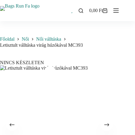
Skip
to
0,00
Ft
Shopping
content
cart
Főoldal
Női
Női válltáska
Letisztult válltáska virág húzókával MC393
NINCS KÉSZLETEN