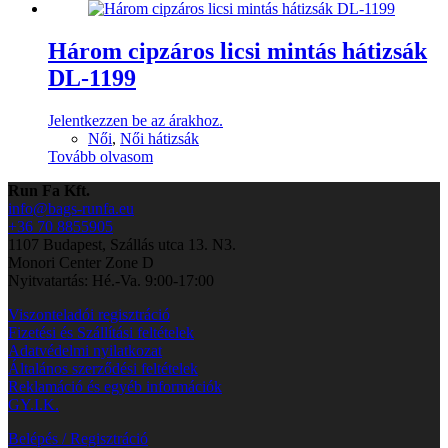
Három cipzáros licsi mintás hátizsák
DL-1199
Jelentkezzen be az árakhoz.
Női
,
Női hátizsák
Tovább olvasom
Run Fa Kft.
info@bags-runfa.eu
+36 70 8855905
1107 Budapest, Szállás utca 13. N3.
Monori Center Zone D
Nyitvatartás: Hé.-Va. 9:00-17:00
Viszonteladói regisztráció
Fizetési és Szállítási feltételek
Adatvédelmi nyilatkozat
Általános szerződési feltételek
Reklamáció és egyéb információk
GY.I.K.
Belépés / Regisztráció