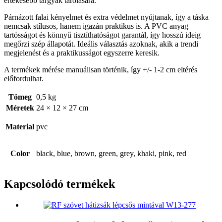
értékesebb tárgyak tárolására.
Párnázott falai kényelmet és extra védelmet nyújtanak, így a táska
nemcsak stílusos, hanem igazán praktikus is. A PVC anyag
tartósságot és könnyű tisztíthatóságot garantál, így hosszú ideig
megőrzi szép állapotát. Ideális választás azoknak, akik a trendi
megjelenést és a praktikusságot egyszerre keresik.
A termékek mérése manuálisan történik, így +/- 1-2 cm eltérés
előfordulhat.
Tömeg
0,5 kg
Méretek
24 × 12 × 27 cm
Material
pvc
Color
black, blue, brown, green, grey, khaki, pink, red
Kapcsolódó termékek