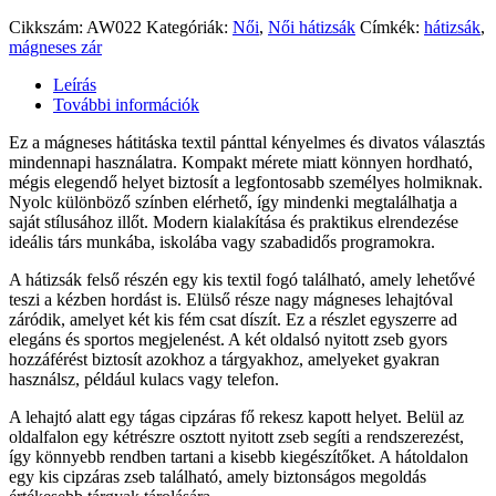
Cikkszám:
AW022
Kategóriák:
Női
,
Női hátizsák
Címkék:
hátizsák
,
mágneses zár
Leírás
További információk
Ez a mágneses hátitáska textil pánttal kényelmes és divatos választás
mindennapi használatra. Kompakt mérete miatt könnyen hordható,
mégis elegendő helyet biztosít a legfontosabb személyes holmiknak.
Nyolc különböző színben elérhető, így mindenki megtalálhatja a
saját stílusához illőt. Modern kialakítása és praktikus elrendezése
ideális társ munkába, iskolába vagy szabadidős programokra.
A hátizsák felső részén egy kis textil fogó található, amely lehetővé
teszi a kézben hordást is. Elülső része nagy mágneses lehajtóval
záródik, amelyet két kis fém csat díszít. Ez a részlet egyszerre ad
elegáns és sportos megjelenést. A két oldalsó nyitott zseb gyors
hozzáférést biztosít azokhoz a tárgyakhoz, amelyeket gyakran
használsz, például kulacs vagy telefon.
A lehajtó alatt egy tágas cipzáras fő rekesz kapott helyet. Belül az
oldalfalon egy kétrészre osztott nyitott zseb segíti a rendszerezést,
így könnyebb rendben tartani a kisebb kiegészítőket. A hátoldalon
egy kis cipzáras zseb található, amely biztonságos megoldás