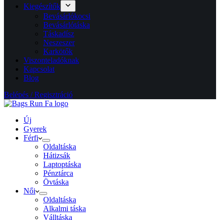
Kiegészítők
Bevásárlókocsi
Bevásárlótáska
Táskadísz
Neszeszer
Karkötők
Viszonteladóknak
Kapcsolat
Blog
Belépés / Regisztráció
Új
Gyerek
Férfi
Oldaltáska
Hátizsák
Laptoptáska
Pénztárca
Övtáska
Női
Oldaltáska
Alkalmi táska
Válltáska