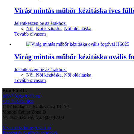
Virág mintás műbőr kézitáska íves fül
Jelentkezzen be az árakhoz.
Női
,
Női kézitáska
,
Női oldaltáska
Tovább olvasom
Virág mintás műbőr kézitáska ovális f
Jelentkezzen be az árakhoz.
Női
,
Női kézitáska
,
Női oldaltáska
Tovább olvasom
Run Fa Kft.
info@bags-runfa.eu
+36 70 8855905
1107 Budapest, Szállás utca 13. N3.
Monori Center Zone D
Nyitvatartás: Hé.-Va. 9:00-17:00
Viszonteladói regisztráció
Fizetési és Szállítási feltételek