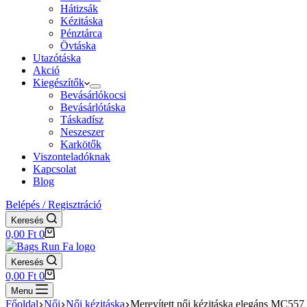
Hátizsák
Kézitáska
Pénztárca
Övtáska
Utazótáska
Akció
Kiegészítők
Bevásárlókocsi
Bevásárlótáska
Táskadísz
Neszeszer
Karkötők
Viszonteladóknak
Kapcsolat
Blog
Belépés / Regisztráció
Keresés
Shopping
0,00
Ft
0
cart
Keresés
Shopping
0,00
Ft
0
cart
Menu
Főoldal
Női
Női kézitáska
Merevített női kézitáska elegáns MC557