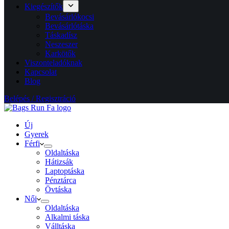
Kiegészítők
Bevásárlókocsi
Bevásárlótáska
Táskadísz
Neszeszer
Karkötők
Viszonteladóknak
Kapcsolat
Blog
Belépés / Regisztráció
Új
Gyerek
Férfi
Oldaltáska
Hátizsák
Laptoptáska
Pénztárca
Övtáska
Női
Oldaltáska
Alkalmi táska
Válltáska