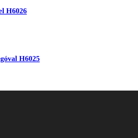
lel H6026
ogóval H6025