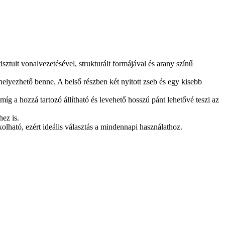
sztult vonalvezetésével, strukturált formájával és arany színű
lhelyezhető benne. A belső részben két nyitott zseb és egy kisebb
 míg a hozzá tartozó állítható és levehető hosszú pánt lehetővé teszi az
hez is.
olható, ezért ideális választás a mindennapi használathoz.