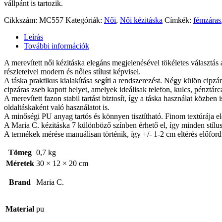
vállpánt is tartozik.
Cikkszám:
MC557
Kategóriák:
Női
,
Női kézitáska
Címkék:
fémzáras
Leírás
További információk
A merevített női kézitáska elegáns megjelenésével tökéletes választás 
részleteivel modern és nőies stílust képvisel.
A táska praktikus kialakítása segíti a rendszerezést. Négy külön cipzá
cipzáras zseb kapott helyet, amelyek ideálisak telefon, kulcs, pénztárc
A merevített fazon stabil tartást biztosít, így a táska használat közbe
oldaltáskaként való használatot is.
A minőségi PU anyag tartós és könnyen tisztítható. Finom textúrája eleg
A Maria C. kézitáska 7 különböző színben érhető el, így minden stílus
A termékek mérése manuálisan történik, így +/- 1-2 cm eltérés előford
Tömeg
0,7 kg
Méretek
30 × 12 × 20 cm
Brand
Maria C.
Material
pu