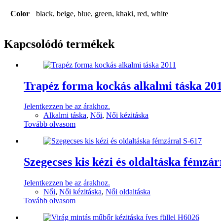
Color
black, beige, blue, green, khaki, red, white
Kapcsolódó termékek
Trapéz forma kockás alkalmi táska 20
Jelentkezzen be az árakhoz.
Alkalmi táska
,
Női
,
Női kézitáska
Tovább olvasom
Szegecses kis kézi és oldaltáska fémzár
Jelentkezzen be az árakhoz.
Női
,
Női kézitáska
,
Női oldaltáska
Tovább olvasom