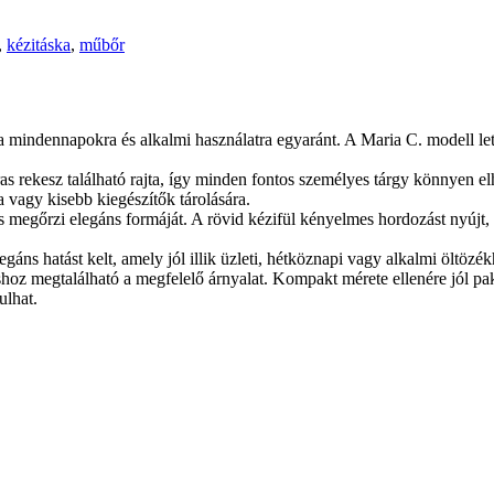
,
kézitáska
,
műbőr
a mindennapokra és alkalmi használatra egyaránt. A Maria C. modell leti
ras rekesz található rajta, így minden fontos személyes tárgy könnyen e
a vagy kisebb kiegészítők tárolására.
n is megőrzi elegáns formáját. A rövid kézifül kényelmes hordozást nyújt,
áns hatást kelt, amely jól illik üzleti, hétköznapi vagy alkalmi öltözék
hoz megtalálható a megfelelő árnyalat. Kompakt mérete ellenére jól pak
ulhat.