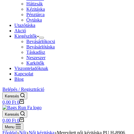
Hátizsák
Kézitáska
Pénztárca
Övtáska
Utazótáska
Akció
Kiegészítők
Bevásárlókocsi
Bevásárlótáska
Táskadísz
Neszeszer
Karkötők
Viszonteladóknak
Kapcsolat
Blog
Belépés / Regisztráció
Keresés
Shopping
0,00
Ft
0
cart
Keresés
Shopping
0,00
Ft
0
cart
Menu
Főoldal
Női
Női kézitáska
Merevített női kézitáska PU H-8906