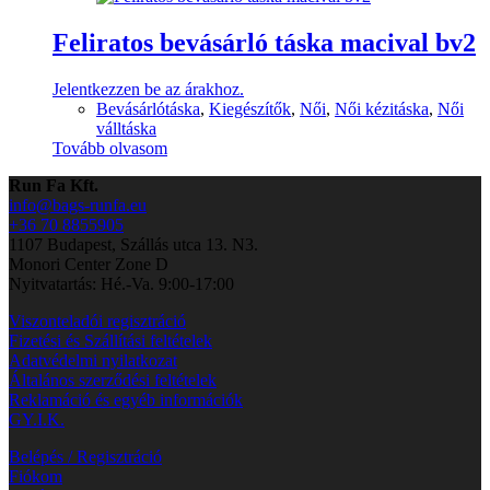
Feliratos bevásárló táska macival bv2
Jelentkezzen be az árakhoz.
Bevásárlótáska
,
Kiegészítők
,
Női
,
Női kézitáska
,
Női
válltáska
Tovább olvasom
Run Fa Kft.
info@bags-runfa.eu
+36 70 8855905
1107 Budapest, Szállás utca 13. N3.
Monori Center Zone D
Nyitvatartás: Hé.-Va. 9:00-17:00
Viszonteladói regisztráció
Fizetési és Szállítási feltételek
Adatvédelmi nyilatkozat
Általános szerződési feltételek
Reklamáció és egyéb információk
GY.I.K.
Belépés / Regisztráció
Fiókom