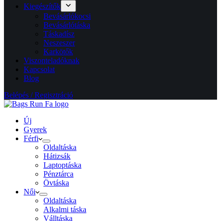
Kiegészítők
Bevásárlókocsi
Bevásárlótáska
Táskadísz
Neszeszer
Karkötők
Viszonteladóknak
Kapcsolat
Blog
Belépés / Regisztráció
Új
Gyerek
Férfi
Oldaltáska
Hátizsák
Laptoptáska
Pénztárca
Övtáska
Női
Oldaltáska
Alkalmi táska
Válltáska