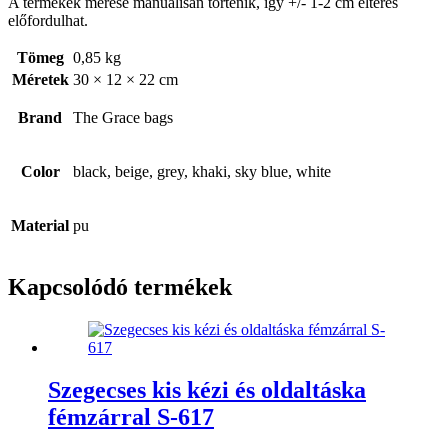
A termékek mérése manuálisan történik, így +/- 1-2 cm eltérés
előfordulhat.
Tömeg
0,85 kg
Méretek
30 × 12 × 22 cm
Brand
The Grace bags
Color
black, beige, grey, khaki, sky blue, white
Material
pu
Kapcsolódó termékek
Szegecses kis kézi és oldaltáska
fémzárral S-617