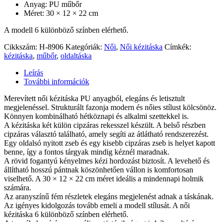
Anyag: PU műbőr
Méret: 30 × 12 × 22 cm
A modell 6 különböző színben elérhető.
Cikkszám:
H-8906
Kategóriák:
Női
,
Női kézitáska
Címkék:
kézitáska
,
műbőr
,
oldaltáska
Leírás
További információk
Merevített női kézitáska PU anyagból, elegáns és letisztult
megjelenéssel. Strukturált fazonja modern és nőies stílust kölcsönöz.
Könnyen kombinálható hétköznapi és alkalmi szettekkel is.
A kézitáska két külön cipzáras rekesszel készült. A belső részben
cipzáras választó található, amely segíti az átlátható rendszerezést.
Egy oldalsó nyitott zseb és egy kisebb cipzáras zseb is helyet kapott
benne, így a fontos tárgyak mindig kéznél maradnak.
A rövid fogantyú kényelmes kézi hordozást biztosít. A levehető és
állítható hosszú pántnak köszönhetően vállon is komfortosan
viselhető. A 30 × 12 × 22 cm méret ideális a mindennapi holmik
számára.
Az aranyszínű fém részletek elegáns megjelenést adnak a táskának.
Az igényes kidolgozás tovább emeli a modell stílusát. A női
kézitáska 6 különböző színben elérhető.