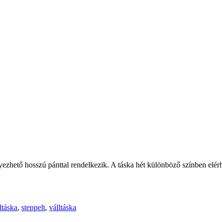
elyezhető hosszú pánttal rendelkezik. A táska hét különböző színben elér
ltáska
,
steppelt
,
válltáska