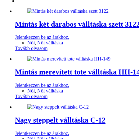
Mintás két darabos válltáska szett 312
Jelentkezzen be az árakhoz.
Női
,
Női válltáska
Tovább olvasom
Mintás merevített tote válltáska HH-1
Jelentkezzen be az árakhoz.
Női
,
Női válltáska
Tovább olvasom
Nagy steppelt válltáska C-12
Jelentkezzen be az árakhoz.
Női
,
Női válltáska