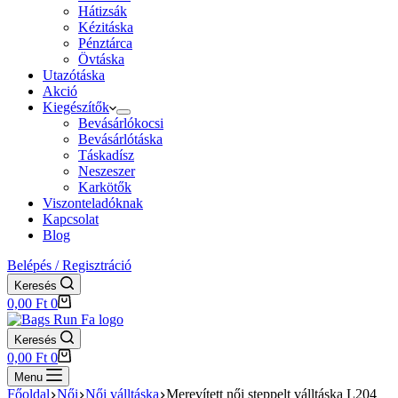
Hátizsák
Kézitáska
Pénztárca
Övtáska
Utazótáska
Akció
Kiegészítők
Bevásárlókocsi
Bevásárlótáska
Táskadísz
Neszeszer
Karkötők
Viszonteladóknak
Kapcsolat
Blog
Belépés / Regisztráció
Keresés
Shopping
0,00
Ft
0
cart
Keresés
Shopping
0,00
Ft
0
cart
Menu
Főoldal
Női
Női válltáska
Merevített női steppelt válltáska L204