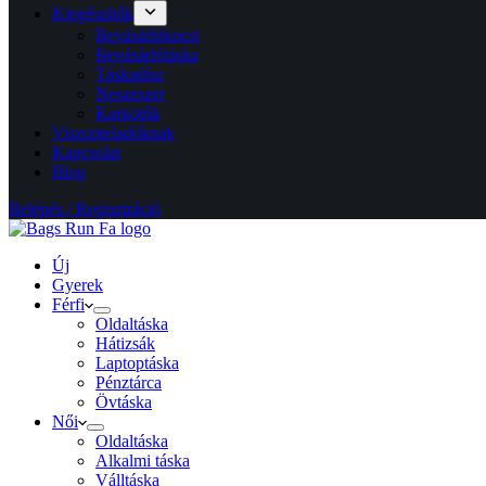
Kiegészítők
Bevásárlókocsi
Bevásárlótáska
Táskadísz
Neszeszer
Karkötők
Viszonteladóknak
Kapcsolat
Blog
Belépés / Regisztráció
Új
Gyerek
Férfi
Oldaltáska
Hátizsák
Laptoptáska
Pénztárca
Övtáska
Női
Oldaltáska
Alkalmi táska
Válltáska