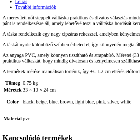
Leírás
További információk
A merevített női steppelt válltáska praktikus és divatos választás mi
pánt is rendelkezésre áll, amely lehetővé teszi a válltáska hordását ker
A táska rendelkezik egy nagy cipzáras rekesszel, amelyben kényelmesen 
A táskát nyolc különböző színben érheted el, így könnyedén megtalálh
Az anyaga PVC, amely könnyen tisztítható és strapabíró. Méretei (33 x
praktikus válltaskát, hogy mindig divatosan és kényelmesen szállíthas
A termékek mérése manuálisan történik, így +/- 1-2 cm eltérés előford
Tömeg
0,75 kg
Méretek
33 × 13 × 24 cm
Color
black, beige, blue, brown, light blue, pink, silver, white
Material
pvc
Kapcsolódó termékek