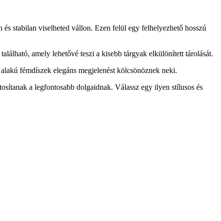
és stabilan viselheted vállon. Ezen felül egy felhelyezhető hosszú
álható, amely lehetővé teszi a kisebb tárgyak elkülönített tárolását.
V alakú fémdíszek elegáns megjelenést kölcsönöznek neki.
osítanak a legfontosabb dolgaidnak. Válassz egy ilyen stílusos és