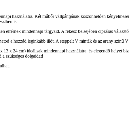
ndennapi használatra. Két műbőr vállpántjának köszönhetően kényelmesen 
esztben is.
elférnek mindennapi tárgyaid. A rekesz belsejében cipzáras választó tal
atod a hozzád leginkább illőt. A steppelt V minták és az arany színű 
 13 x 24 cm) ideálisak mindennapi használatra, és elegendő helyet bizt
d a szükséges dolgaidat!
ulhat.