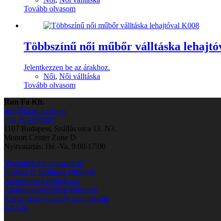
Tovább olvasom
Többszínű női műbőr válltáska lehajt
Jelentkezzen be az árakhoz.
Női
,
Női válltáska
Tovább olvasom
Run Fa Kft.
info@bags-runfa.eu
+36 70 8855905
1107 Budapest, Szállás utca 13. N3.
Monori Center Zone D
Nyitvatartás: Hé.-Va. 9:00-17:00
Viszonteladói regisztráció
Fizetési és Szállítási feltételek
Adatvédelmi nyilatkozat
Általános szerződési feltételek
Reklamáció és egyéb információk
GY.I.K.