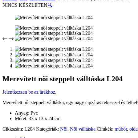
NINCS KÉSZLETEN
🔍
Merevített női steppelt válltáska L204
Jelentkezzen be az árakhoz.
Merevített női steppelt válltáska, egy nagy cipzáras rekesszel és felh
Anyag: Pvc
Méret: 33 x 13 x 24 cm
Cikkszám:
L204
Kategóriák:
Női
,
Női válltáska
Címkék:
műbőr
,
olda