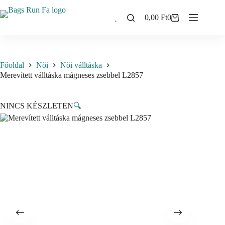
Skip
to
0,00
Ft
0
Shopping
content
cart
Főoldal
Női
Női válltáska
Merevített válltáska mágneses zsebbel L2857
NINCS KÉSZLETEN
🔍