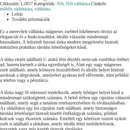
Cikkszám:
L2857
Kategóriák:
Női
,
Női válltáska
Címkék:
műbőr
,
oldaltáska
,
válltáska
Leírás
További információk
Ez a merevített válltáska mágneses zsebbel tökéletesen ötvözi az
eleganciát és a funkcionalitást, ideális választás mindennapi
használatra. A letisztult fazonú táska modern megjelenést biztosít,
miközben praktikus tárolási lehetőségeket kínál.
A táska elején található U alakú fém díszítés nemcsak esztétikai értéket
ad, hanem kiemeli a táska egyediségét is. Alatt egy nagy mágneses
zseb található, amely könnyen hozzáférhető és ideális helyet biztosít
azoknak a tárgyaknak, amelyeket gyakran kell elővennie, mint például
a telefon vagy a pénztárca.
A táska nagy fő rekesszel rendelkezik, amely bőséges helyet kínál a
mindennapi szükségletek számára. A belső térben egy cipzáras választó
található, amely segít a tartalom rendszerezésében és elválasztásában.
Az oldalfalon egy kis cipzáras zseb található, amely biztonságos
tárolási lehetőséget biztosít kisebb értéktárgyak számára, például
kulcsok vagy ékszerek számára. Emellett egy kétrészre osztott nyitott
zseb is található a táskában, amely ideális lehet mobiltelefonok,
jegyzetek vagy más kisebb tárgyak tárolására.