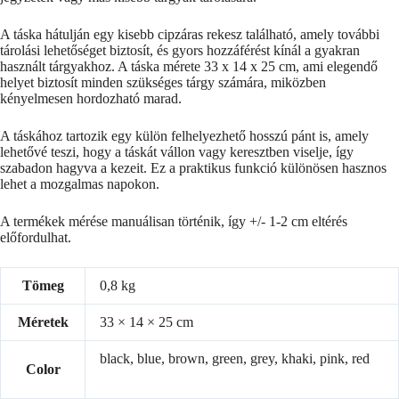
A táska hátulján egy kisebb cipzáras rekesz található, amely további
tárolási lehetőséget biztosít, és gyors hozzáférést kínál a gyakran
használt tárgyakhoz. A táska mérete 33 x 14 x 25 cm, ami elegendő
helyet biztosít minden szükséges tárgy számára, miközben
kényelmesen hordozható marad.
A táskához tartozik egy külön felhelyezhető hosszú pánt is, amely
lehetővé teszi, hogy a táskát vállon vagy keresztben viselje, így
szabadon hagyva a kezeit. Ez a praktikus funkció különösen hasznos
lehet a mozgalmas napokon.
A termékek mérése manuálisan történik, így +/- 1-2 cm eltérés
előfordulhat.
Tömeg
0,8 kg
Méretek
33 × 14 × 25 cm
black, blue, brown, green, grey, khaki, pink, red
Color