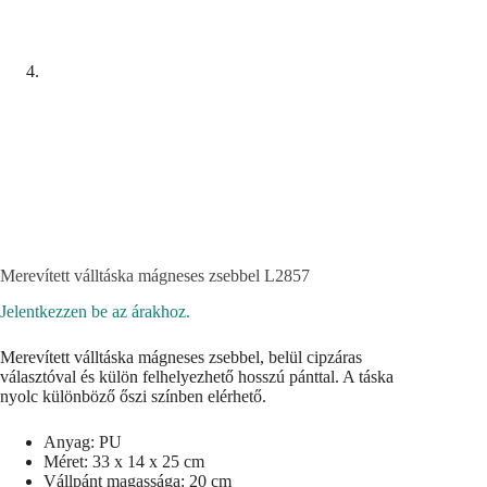
Merevített válltáska mágneses zsebbel L2857
Jelentkezzen be az árakhoz.
Merevített válltáska mágneses zsebbel, belül cipzáras
választóval és külön felhelyezhető hosszú pánttal. A táska
nyolc különböző őszi színben elérhető.
Anyag: PU
Méret: 33 x 14 x 25 cm
Vállpánt magassága: 20 cm