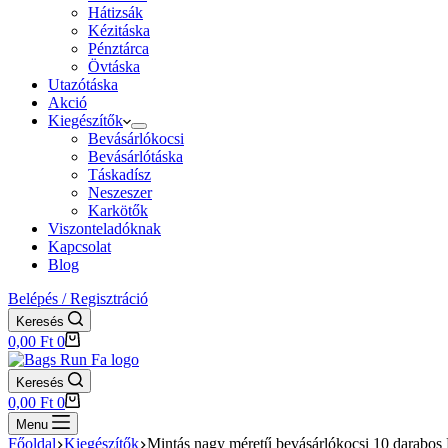
Hátizsák
Kézitáska
Pénztárca
Övtáska
Utazótáska
Akció
Kiegészítők
Bevásárlókocsi
Bevásárlótáska
Táskadísz
Neszeszer
Karkötők
Viszonteladóknak
Kapcsolat
Blog
Belépés / Regisztráció
Keresés
Shopping
0,00
Ft
0
cart
Keresés
Shopping
0,00
Ft
0
cart
Menu
Főoldal
Kiegészítők
Mintás nagy méretű bevásárlókocsi 10 darabo