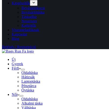
Kiegészítők
Bevásárlókocsi
Bevásárlótáska
Táskadísz
Neszeszer
Karkötők
Viszonteladóknak
Kapcsolat
Blog
Belépés / Regisztráció
Új
Gyerek
Férfi
Oldaltáska
Hátizsák
Laptoptáska
Pénztárca
Övtáska
Női
Oldaltáska
Alkalmi táska
Válltáska