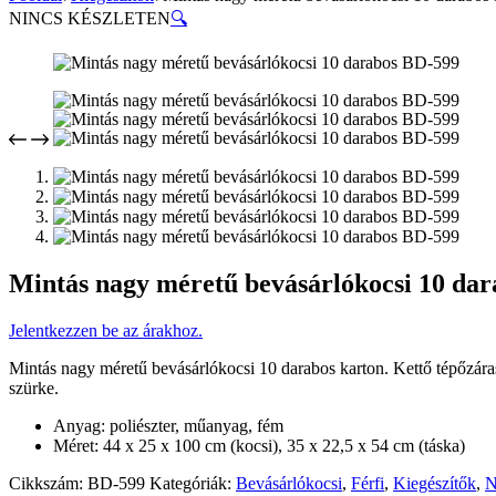
NINCS KÉSZLETEN
🔍
Mintás nagy méretű bevásárlókocsi 10 da
Jelentkezzen be az árakhoz.
Mintás nagy méretű bevásárlókocsi 10 darabos karton. Kettő tépőzáras 
szürke.
Anyag: poliészter, műanyag, fém
Méret: 44 x 25 x 100 cm (kocsi), 35 x 22,5 x 54 cm (táska)
Cikkszám:
BD-599
Kategóriák:
Bevásárlókocsi
,
Férfi
,
Kiegészítők
,
N