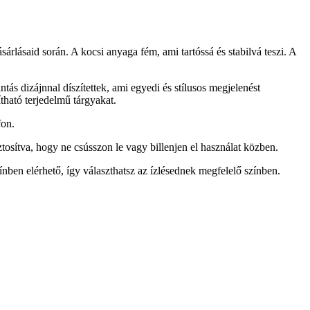
lásaid során. A kocsi anyaga fém, ami tartóssá és stabilvá teszi. A
tás dizájnnal díszítettek, ami egyedi és stílusos megjelenést
ítható terjedelmű tárgyakat.
fon.
iztosítva, hogy ne csússzon le vagy billenjen el használat közben.
ínben elérhető, így választhatsz az ízlésednek megfelelő színben.