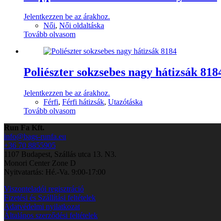
Jelentkezzen be az árakhoz.
Női
,
Női oldaltáska
Tovább olvasom
Poliészter sokzsebes nagy hátizsák 818
Jelentkezzen be az árakhoz.
Férfi
,
Férfi hátizsák
,
Utazótáska
Tovább olvasom
Run Fa Kft.
info@bags-runfa.eu
+36 70 8855905
1107 Budapest, Szállás utca 13. N3.
Monori Center Zone D
Nyitvatartás: Hé.-Va. 9:00-17:00
Viszonteladói regisztráció
Fizetési és Szállítási feltételek
Adatvédelmi nyilatkozat
Általános szerződési feltételek