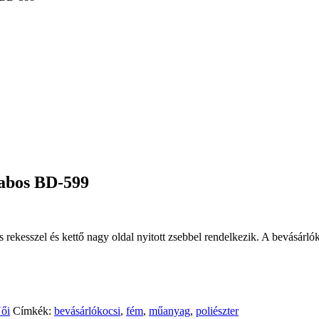
rabos BD-599
rekesszel és kettő nagy oldal nyitott zsebbel rendelkezik. A bevásárlók
ői
Címkék:
bevásárlókocsi
,
fém
,
műanyag
,
poliészter