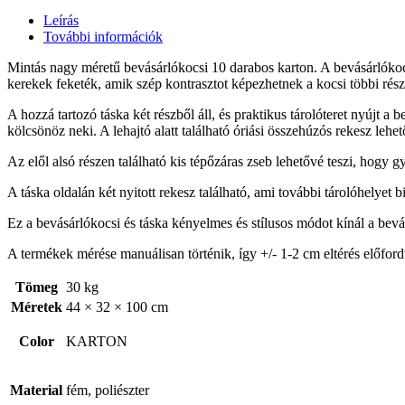
Leírás
További információk
Mintás nagy méretű bevásárlókocsi 10 darabos karton. A bevásárlókocs
kerekek feketék, amik szép kontrasztot képezhetnek a kocsi többi rész
A hozzá tartozó táska két részből áll, és praktikus tárolóteret nyújt a
kölcsönöz neki. A lehajtó alatt található óriási összehúzós rekesz leh
Az elől alsó részen található kis tépőzáras zseb lehetővé teszi, hogy 
A táska oldalán két nyitott rekesz található, ami további tárolóhelyet 
Ez a bevásárlókocsi és táska kényelmes és stílusos módot kínál a bevá
A termékek mérése manuálisan történik, így +/- 1-2 cm eltérés előford
Tömeg
30 kg
Méretek
44 × 32 × 100 cm
Color
KARTON
Material
fém, poliészter