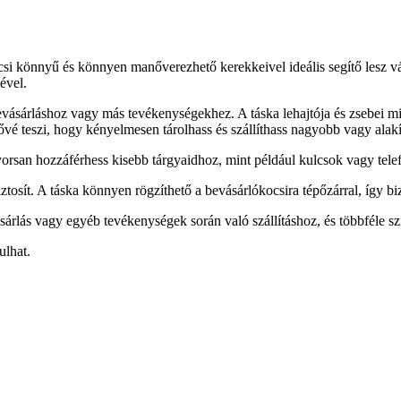
i könnyű és könnyen manőverezhető kerekkeivel ideális segítő lesz vásár
ével.
 bevásárláshoz vagy más tevékenységekhez. A táska lehajtója és zsebei min
etővé teszi, hogy kényelmesen tárolhass és szállíthass nagyobb vagy alak
gyorsan hozzáférhess kisebb tárgyaidhoz, mint például kulcsok vagy tele
biztosít. A táska könnyen rögzíthető a bevásárlókocsira tépőzárral, így b
sárlás vagy egyéb tevékenységek során való szállításhoz, és többféle sz
ulhat.