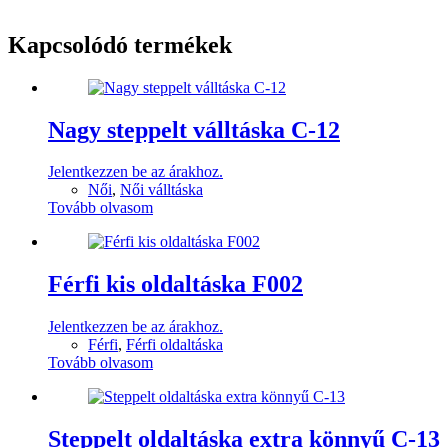
Kapcsolódó termékek
Nagy steppelt válltáska C-12
Jelentkezzen be az árakhoz.
Női
,
Női válltáska
Tovább olvasom
Férfi kis oldaltáska F002
Jelentkezzen be az árakhoz.
Férfi
,
Férfi oldaltáska
Tovább olvasom
Steppelt oldaltáska extra könnyű C-13