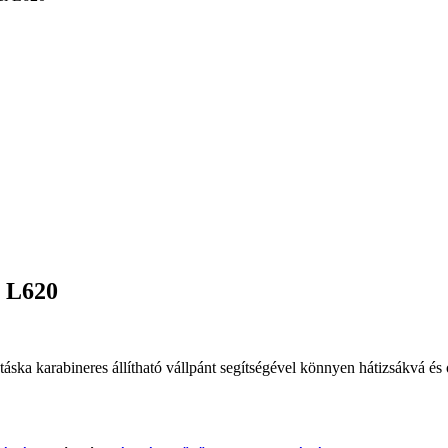
l L620
A táska karabineres állítható vállpánt segítségével könnyen hátizsákvá és