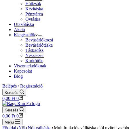
Hátizsák
Kézitáska
Pénztárca
Övtáska
Utazótáska
Akció
Kiegészítők
Bevásárlókocsi
Bevásárlótáska
Táskadísz
Neszeszer
Karkötők
Viszonteladóknak
Kapcsolat
Blog
Belépés / Regisztráció
Keresés
Shopping
0,00
Ft
0
cart
Keresés
Shopping
0,00
Ft
0
cart
Menu
Főoldal
Női
Női válltáska
Multifunkciós válltáska elöl nyitott zseb