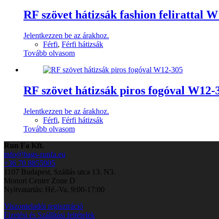
RF szövet hátizsák fashion felirattal 
Jelentkezzen be az árakhoz.
Férfi
,
Férfi hátizsák
Tovább olvasom
RF szövet hátizsák piros fogóval W12-
Jelentkezzen be az árakhoz.
Férfi
,
Férfi hátizsák
Tovább olvasom
Run Fa Kft.
info@bags-runfa.eu
+36 70 8855905
1107 Budapest, Szállás utca 13. N3.
Monori Center Zone D
Nyitvatartás: Hé.-Va. 9:00-17:00
Viszonteladói regisztráció
Fizetési és Szállítási feltételek