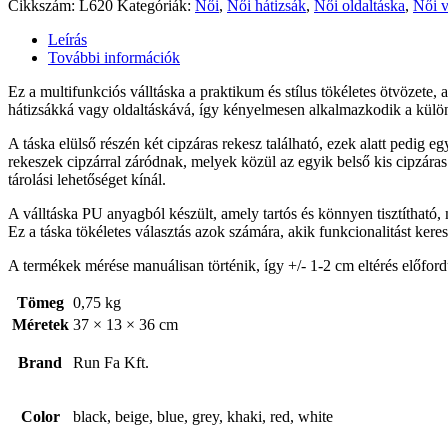
Cikkszám:
L620
Kategóriák:
Női
,
Női hátizsák
,
Női oldaltáska
,
Női v
Leírás
További információk
Ez a multifunkciós válltáska a praktikum és stílus tökéletes ötvözete
hátizsákká vagy oldaltáskává, így kényelmesen alkalmazkodik a különb
A táska elülső részén két cipzáras rekesz található, ezek alatt pedig e
rekeszek cipzárral záródnak, melyek közül az egyik belső kis cipzáras 
tárolási lehetőséget kínál.
A válltáska PU anyagból készült, amely tartós és könnyen tisztítható,
Ez a táska tökéletes választás azok számára, akik funkcionalitást kere
A termékek mérése manuálisan történik, így +/- 1-2 cm eltérés előford
Tömeg
0,75 kg
Méretek
37 × 13 × 36 cm
Brand
Run Fa Kft.
Color
black, beige, blue, grey, khaki, red, white