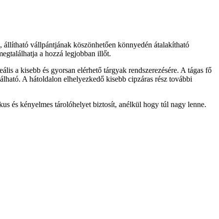
s, állítható vállpántjának köszönhetően könnyedén átalakítható
gtalálhatja a hozzá legjobban illőt.
deális a kisebb és gyorsan elérhető tárgyak rendszerezésére. A tágas fő
lálható. A hátoldalon elhelyezkedő kisebb cipzáras rész további
kus és kényelmes tárolóhelyet biztosít, anélkül hogy túl nagy lenne.