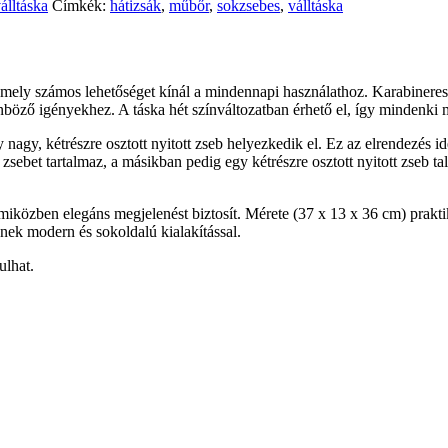
álltáska
Címkék:
hátizsák
,
műbőr
,
sokzsebes
,
válltáska
, amely számos lehetőséget kínál a mindennapi használathoz. Karabinere
öző igényekhez. A táska hét színváltozatban érhető el, így mindenki me
gy nagy, kétrészre osztott nyitott zseb helyezkedik el. Ez az elrendezés i
zsebet tartalmaz, a másikban pedig egy kétrészre osztott nyitott zseb ta
 miközben elegáns megjelenést biztosít. Mérete (37 x 13 x 36 cm) prakti
snek modern és sokoldalú kialakítással.
ulhat.