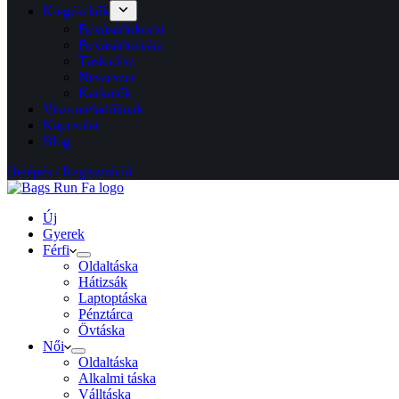
Kiegészítők
Bevásárlókocsi
Bevásárlótáska
Táskadísz
Neszeszer
Karkötők
Viszonteladóknak
Kapcsolat
Blog
Belépés / Regisztráció
Új
Gyerek
Férfi
Oldaltáska
Hátizsák
Laptoptáska
Pénztárca
Övtáska
Női
Oldaltáska
Alkalmi táska
Válltáska