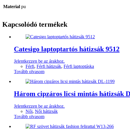
Material
pu
Kapcsolódó termékek
Catesigo laptoptartós hátizsák 9512
Jelentkezzen be az árakhoz.
Férfi
,
Férfi hátizsák
,
Férfi laptoptáska
Tovább olvasom
Három cipzáros licsi mintás hátizsák 
Jelentkezzen be az árakhoz.
Női
,
Női hátizsák
Tovább olvasom