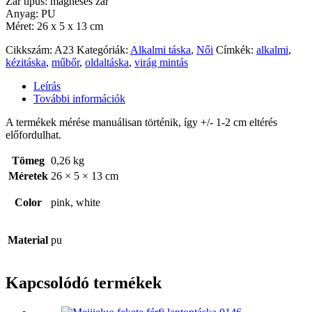
Zár tipus: mágneses zár
Anyag: PU
Méret: 26 x 5 x 13 cm
Cikkszám:
A23
Kategóriák:
Alkalmi táska
,
Női
Címkék:
alkalmi
,
kézitáska
,
műbőr
,
oldaltáska
,
virág mintás
Leírás
További információk
A termékek mérése manuálisan történik, így +/- 1-2 cm eltérés
előfordulhat.
Tömeg
0,26 kg
Méretek
26 × 5 × 13 cm
Color
pink, white
Material
pu
Kapcsolódó termékek