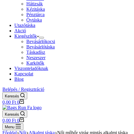
Hátizsák
Kézitáska
Pénztárca
Övtáska
Utazótáska
Akció
Kiegészítők
Bevásárlókocsi
Bevásárlótáska
Táskadísz
Neszeszer
Karkötők
Viszonteladóknak
Kapcsolat
Blog
Belépés / Regisztráció
Keresés
Shopping
0,00
Ft
0
cart
Keresés
Shopping
0,00
Ft
0
cart
Menu
Főoldal
Női
Alkalmi táska
Női műbőr virág mintás alkalmi táska