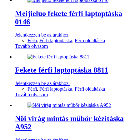
Meijieluo fekete férfi laptoptáska
0146
Jelentkezzen be az árakhoz.
Férfi
,
Férfi laptoptáska
,
Férfi oldaltáska
Tovább olvasom
Fekete férfi laptoptáska 8811
Jelentkezzen be az árakhoz.
Férfi
,
Férfi laptoptáska
,
Férfi oldaltáska
Tovább olvasom
Női virág mintás műbőr kézitáska
A952