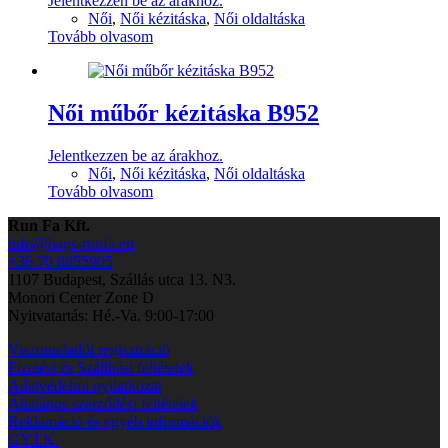
Jelentkezzen be az árakhoz.
Női
,
Női kézitáska
,
Női oldaltáska
Tovább olvasom
Női műbőr kézitáska B952
Jelentkezzen be az árakhoz.
Női
,
Női kézitáska
,
Női oldaltáska
Tovább olvasom
Run Fa Kft.
info@bags-runfa.eu
+36 70 8855905
1107 Budapest, Szállás utca 13. N3.
Monori Center Zone D
Nyitvatartás: Hé.-Va. 9:00-17:00
Viszonteladói regisztráció
Fizetési és Szállítási feltételek
Adatvédelmi nyilatkozat
Általános szerződési feltételek
Reklamáció és egyéb információk
GY.I.K.