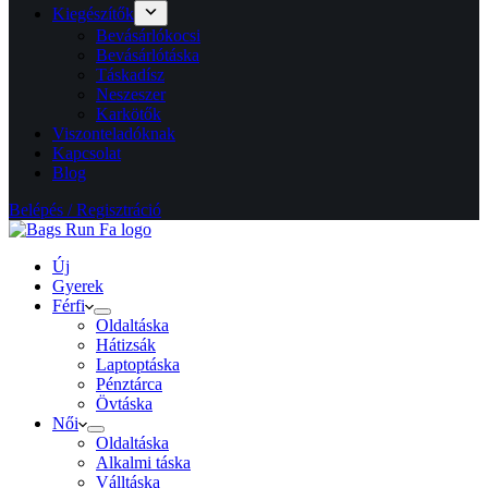
Kiegészítők
Bevásárlókocsi
Bevásárlótáska
Táskadísz
Neszeszer
Karkötők
Viszonteladóknak
Kapcsolat
Blog
Belépés / Regisztráció
Új
Gyerek
Férfi
Oldaltáska
Hátizsák
Laptoptáska
Pénztárca
Övtáska
Női
Oldaltáska
Alkalmi táska
Válltáska