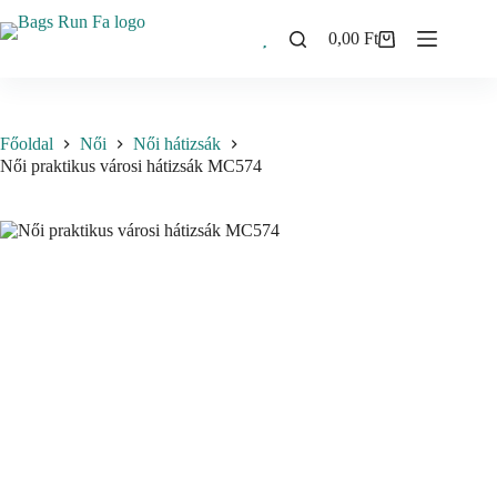
Skip
to
0,00
Ft
Shopping
content
cart
Főoldal
Női
Női hátizsák
Női praktikus városi hátizsák MC574