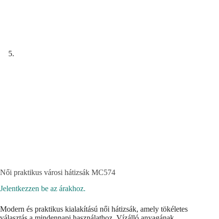
Női praktikus városi hátizsák MC574
Jelentkezzen be az árakhoz.
Modern és praktikus kialakítású női hátizsák, amely tökéletes
választás a mindennapi használathoz. Vízálló anyagának