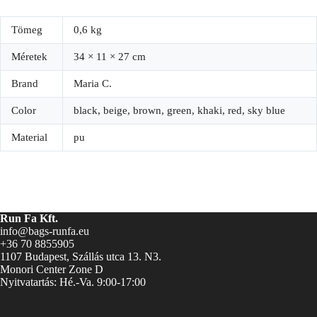
Tömeg
0,6 kg
Méretek
34 × 11 × 27 cm
Brand
Maria C.
Color
black, beige, brown, green, khaki, red, sky blue
Material
pu
Run Fa Kft.
info@bags-runfa.eu
+36 70 8855905
1107 Budapest, Szállás utca 13. N3.
Monori Center Zone D
Nyitvatartás: Hé.-Va. 9:00-17:00