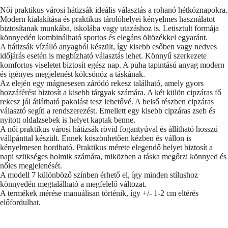
Női praktikus városi hátizsák ideális választás a rohanó hétköznapokra.
Modern kialakítása és praktikus tárolóhelyei kényelmes használatot
biztosítanak munkába, iskolába vagy utazáshoz is. Letisztult formája
könnyedén kombinálható sportos és elegáns öltözékkel egyaránt.
A hátizsák vízálló anyagból készült, így kisebb esőben vagy nedves
időjárás esetén is megbízható választás lehet. Könnyű szerkezete
komfortos viseletet biztosít egész nap. A puha tapintású anyag modern
és igényes megjelenést kölcsönöz a táskának.
Az elején egy mágnesesen záródó rekesz található, amely gyors
hozzáférést biztosít a kisebb tárgyak számára. A két külön cipzáras fő
rekesz jól átlátható pakolást tesz lehetővé. A belső részben cipzáras
választó segíti a rendszerezést. Emellett egy kisebb cipzáras zseb és
nyitott oldalzsebek is helyet kaptak benne.
A női praktikus városi hátizsák rövid fogantyúval és állítható hosszú
vállpánttal készült. Ennek köszönhetően kézben és vállon is
kényelmesen hordható. Praktikus mérete elegendő helyet biztosít a
napi szükséges holmik számára, miközben a táska megőrzi könnyed és
nőies megjelenését.
A modell 7 különböző színben érhető el, így minden stílushoz
könnyedén megtalálható a megfelelő változat.
A termékek mérése manuálisan történik, így +/- 1-2 cm eltérés
előfordulhat.