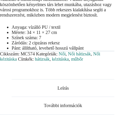
köszönhetően kényelmes társ lehet munkába, utazáshoz vagy
városi programokhoz is. Több rekeszes kialakítása segíti a
rendszerezést, miközben modern megjelenést biztosít.
Anyaga: vízálló PU / textil
Mérete: 34 × 11 × 27 cm
Színek száma: 7
Záródás: 2 cipzáras rekesz
Pánt: állítható, levehető hosszú vállpánt
Cikkszám:
MC574
Kategóriák:
Női
,
Női hátizsák
,
Női
kézitáska
Címkék:
hátizsák
,
kézitáska
,
műbőr
Leírás
További információk