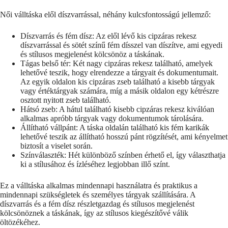
Női válltáska elől díszvarrással, néhány kulcsfontosságú jellemző:
Díszvarrás és fém dísz: Az elől lévő kis cipzáras rekesz
díszvarrással és sötét színű fém dísszel van díszítve, ami egyedi
és stílusos megjelenést kölcsönöz a táskának.
Tágas belső tér: Két nagy cipzáras rekesz található, amelyek
lehetővé teszik, hogy elrendezze a tárgyait és dokumentumait.
Az egyik oldalon kis cipzáras zseb található a kisebb tárgyak
vagy értéktárgyak számára, míg a másik oldalon egy kétrészre
osztott nyitott zseb található.
Hátsó zseb: A hátul található kisebb cipzáras rekesz kiválóan
alkalmas apróbb tárgyak vagy dokumentumok tárolására.
Állítható vállpánt: A táska oldalán található kis fém karikák
lehetővé teszik az állítható hosszú pánt rögzítését, ami kényelmet
biztosít a viselet során.
Színválaszték: Hét különböző színben érhető el, így választhatja
ki a stílusához és ízléséhez legjobban illő színt.
Ez a válltáska alkalmas mindennapi használatra és praktikus a
mindennapi szükségletek és személyes tárgyak szállítására. A
díszvarrás és a fém dísz részletgazdag és stílusos megjelenést
kölcsönöznek a táskának, így az stílusos kiegészítővé válik
öltözékéhez.