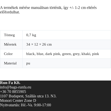
A termékek mérése manuálisan történik, így +/- 1-2 cm eltérés
előfordulhat.
Tömeg
0,7 kg
Méretek
34 × 12 × 26 cm
Color
black, blue, dark pink, green, grey, khaki, pink
Material
pu
Run Fa Kft.
info@bags-runfa.eu
+36 70 8855905
1107 Budapest, Szállás utca 13. N3.
Monori Center Zone D
Nyitvatartás: Hé.-Va. 9:00-17:00