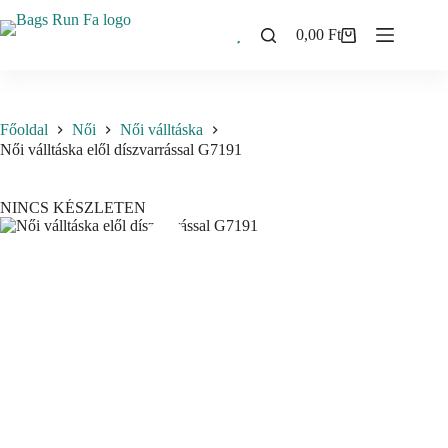
Skip
to
0,00
Ft
Shopping
content
cart
Főoldal
Női
Női válltáska
Női válltáska elől díszvarrással G7191
NINCS KÉSZLETEN