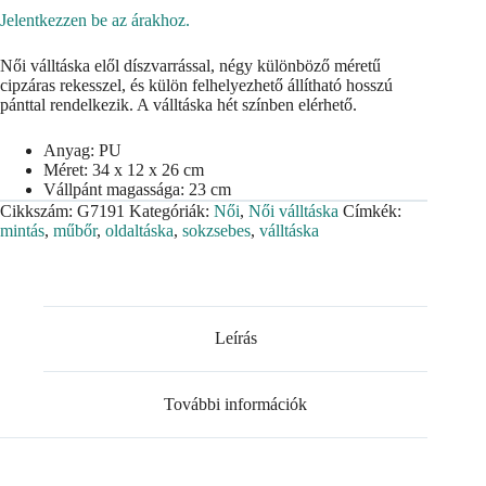
Jelentkezzen be az árakhoz.
Női válltáska elől díszvarrással, négy különböző méretű
cipzáras rekesszel, és külön felhelyezhető állítható hosszú
pánttal rendelkezik. A válltáska hét színben elérhető.
Anyag: PU
Méret: 34 x 12 x 26 cm
Vállpánt magassága: 23 cm
Cikkszám:
G7191
Kategóriák:
Női
,
Női válltáska
Címkék:
mintás
,
műbőr
,
oldaltáska
,
sokzsebes
,
válltáska
Leírás
További információk