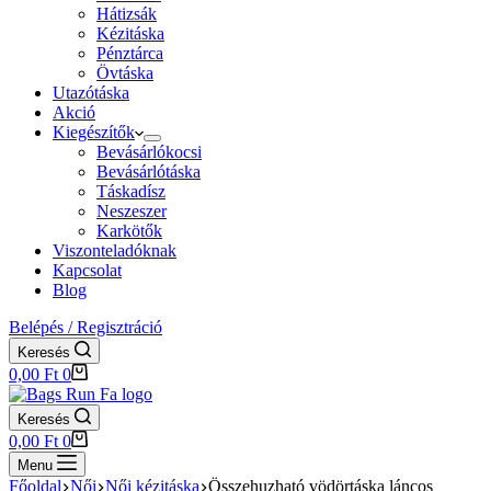
Hátizsák
Kézitáska
Pénztárca
Övtáska
Utazótáska
Akció
Kiegészítők
Bevásárlókocsi
Bevásárlótáska
Táskadísz
Neszeszer
Karkötők
Viszonteladóknak
Kapcsolat
Blog
Belépés / Regisztráció
Keresés
Shopping
0,00
Ft
0
cart
Keresés
Shopping
0,00
Ft
0
cart
Menu
Főoldal
Női
Női kézitáska
Összehuzható vödörtáska láncos