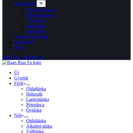
Kiegészítők
Bevásárlókocsi
Bevásárlótáska
Táskadísz
Neszeszer
Karkötők
Viszonteladóknak
Kapcsolat
Blog
Belépés / Regisztráció
Új
Gyerek
Férfi
Oldaltáska
Hátizsák
Laptoptáska
Pénztárca
Övtáska
Női
Oldaltáska
Alkalmi táska
Válltáska