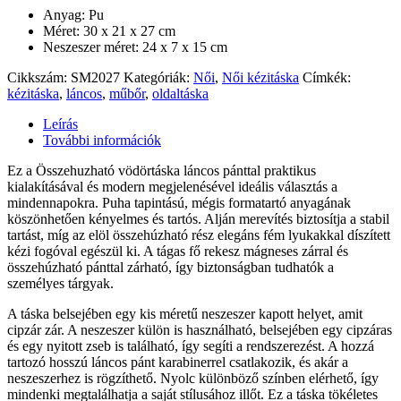
Anyag: Pu
Méret: 30 x 21 x 27 cm
Neszeszer méret: 24 x 7 x 15 cm
Cikkszám:
SM2027
Kategóriák:
Női
,
Női kézitáska
Címkék:
kézitáska
,
láncos
,
műbőr
,
oldaltáska
Leírás
További információk
Ez a Összehuzható vödörtáska láncos pánttal praktikus
kialakításával és modern megjelenésével ideális választás a
mindennapokra. Puha tapintású, mégis formatartó anyagának
köszönhetően kényelmes és tartós. Alján merevítés biztosítja a stabil
tartást, míg az elöl összehúzható rész elegáns fém lyukakkal díszített
kézi fogóval egészül ki. A tágas fő rekesz mágneses zárral és
összehúzható pánttal zárható, így biztonságban tudhatók a
személyes tárgyak.
A táska belsejében egy kis méretű neszeszer kapott helyet, amit
cipzár zár. A neszeszer külön is használható, belsejében egy cipzáras
és egy nyitott zseb is található, így segíti a rendszerezést. A hozzá
tartozó hosszú láncos pánt karabinerrel csatlakozik, és akár a
neszeszerhez is rögzíthető. Nyolc különböző színben elérhető, így
mindenki megtalálhatja a saját stílusához illőt. Ez a táska tökéletes