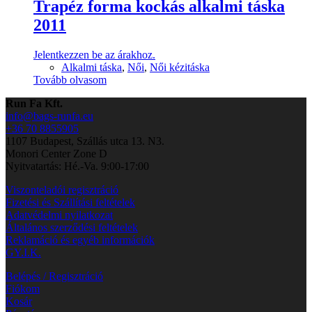
Trapéz forma kockás alkalmi táska
2011
Jelentkezzen be az árakhoz.
Alkalmi táska
,
Női
,
Női kézitáska
Tovább olvasom
Run Fa Kft.
info@bags-runfa.eu
+36 70 8855905
1107 Budapest, Szállás utca 13. N3.
Monori Center Zone D
Nyitvatartás: Hé.-Va. 9:00-17:00
Viszonteladói regisztráció
Fizetési és Szállítási feltételek
Adatvédelmi nyilatkozat
Általános szerződési feltételek
Reklamáció és egyéb információk
GY.I.K.
Belépés / Regisztráció
Fiókom
Kosár