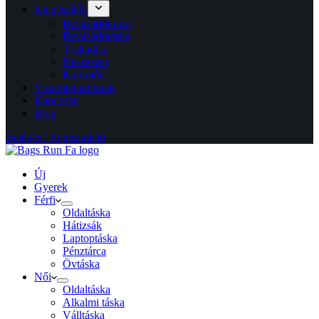
Kiegészítők
Bevásárlókocsi
Bevásárlótáska
Táskadísz
Neszeszer
Karkötők
Viszonteladóknak
Kapcsolat
Blog
Belépés / Regisztráció
Új
Gyerek
Férfi
Oldaltáska
Hátizsák
Laptoptáska
Pénztárca
Övtáska
Női
Oldaltáska
Alkalmi táska
Válltáska