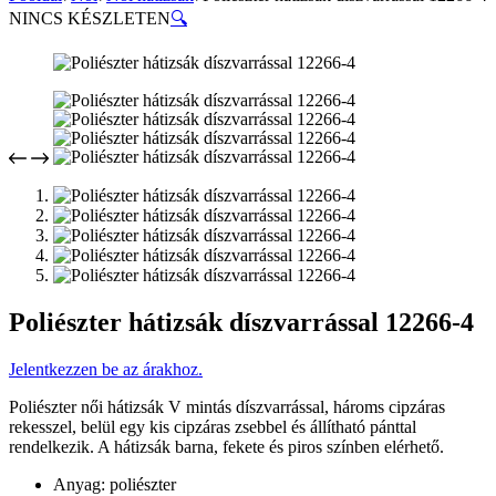
NINCS KÉSZLETEN
🔍
Poliészter hátizsák díszvarrással 12266-4
Jelentkezzen be az árakhoz.
Poliészter női hátizsák V mintás díszvarrással, hároms cipzáras
rekesszel, belül egy kis cipzáras zsebbel és állítható pánttal
rendelkezik. A hátizsák barna, fekete és piros színben elérhető.
Anyag: poliészter