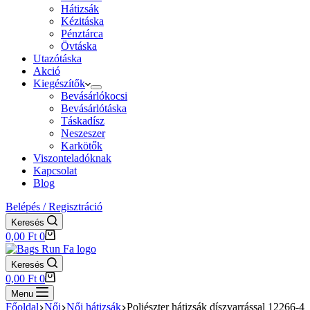
Hátizsák
Kézitáska
Pénztárca
Övtáska
Utazótáska
Akció
Kiegészítők
Bevásárlókocsi
Bevásárlótáska
Táskadísz
Neszeszer
Karkötők
Viszonteladóknak
Kapcsolat
Blog
Belépés / Regisztráció
Keresés
Shopping
0,00
Ft
0
cart
Keresés
Shopping
0,00
Ft
0
cart
Menu
Főoldal
Női
Női hátizsák
Poliészter hátizsák díszvarrással 12266-4