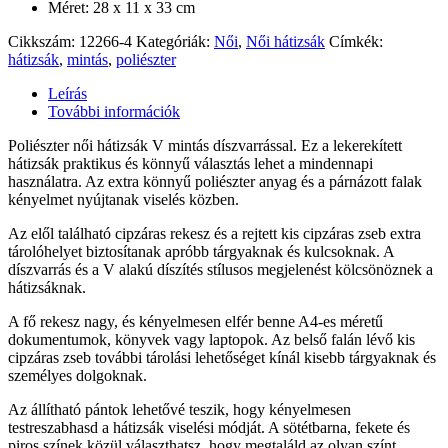
Méret: 28 x 11 x 33 cm
Cikkszám:
12266-4
Kategóriák:
Női
,
Női hátizsák
Címkék:
hátizsák
,
mintás
,
poliészter
Leírás
További információk
Poliészter női hátizsák V mintás díszvarrással. Ez a lekerekített
hátizsák praktikus és könnyű választás lehet a mindennapi
használatra. Az extra könnyű poliészter anyag és a párnázott falak
kényelmet nyújtanak viselés közben.
Az elől található cipzáras rekesz és a rejtett kis cipzáras zseb extra
tárolóhelyet biztosítanak apróbb tárgyaknak és kulcsoknak. A
díszvarrás és a V alakú díszítés stílusos megjelenést kölcsönöznek a
hátizsáknak.
A fő rekesz nagy, és kényelmesen elfér benne A4-es méretű
dokumentumok, könyvek vagy laptopok. Az belső falán lévő kis
cipzáras zseb további tárolási lehetőséget kínál kisebb tárgyaknak és
személyes dolgoknak.
Az állítható pántok lehetővé teszik, hogy kényelmesen
testreszabhasd a hátizsák viselési módját. A sötétbarna, fekete és
piros színek közül választhatsz, hogy megtaláld az olyan színt,