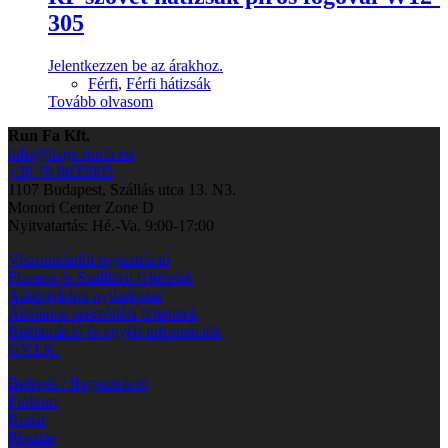
305
Jelentkezzen be az árakhoz.
Férfi
,
Férfi hátizsák
Tovább olvasom
Run Fa Kft.
info@bags-runfa.eu
+36 70 8855905
1107 Budapest, Szállás utca 13. N3.
Monori Center Zone D
Nyitvatartás: Hé.-Va. 9:00-17:00
Viszonteladói regisztráció
Fizetési és Szállítási feltételek
Adatvédelmi nyilatkozat
Általános szerződési feltételek
Reklamáció és egyéb információk
GY.I.K.
Belépés / Regisztráció
Fiókom
Kosár
Pénztár