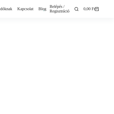
Belépés /
adóknak
Kapcsolat
Blog
0,00
Ft
Shopping
Regisztráció
cart