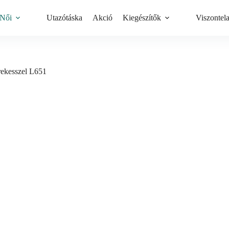
Női
Utazótáska
Akció
Kiegészítők
Viszontel
 rekesszel L651