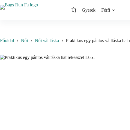
Skip
to
Új
Gyerek
Férfi
content
Főoldal
Női
Női válltáska
Praktikus egy pántos válltáska hat