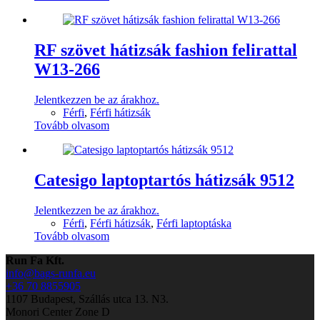
RF szövet hátizsák fashion felirattal
W13-266
Jelentkezzen be az árakhoz.
Férfi
,
Férfi hátizsák
Tovább olvasom
Catesigo laptoptartós hátizsák 9512
Jelentkezzen be az árakhoz.
Férfi
,
Férfi hátizsák
,
Férfi laptoptáska
Tovább olvasom
Run Fa Kft.
info@bags-runfa.eu
+36 70 8855905
1107 Budapest, Szállás utca 13. N3.
Monori Center Zone D