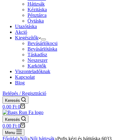
Hátizsák
Kézitáska
Pénztárca
Övtáska
Utazótáska
Akció
Kiegészítők
Bevásárlókocsi
Bevásárlótáska
Táskadísz
Neszeszer
Karkötők
Viszonteladóknak
Kapcsolat
Blog
Belépés / Regisztráció
Keresés
Shopping
0,00
Ft
0
cart
Keresés
Shopping
0,00
Ft
0
cart
Menu
Főoldal
Női
Női hátizsák
Pufis kézi és hátitáska 6033