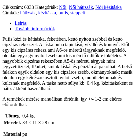
Cikkszám:
6033
Kategóriák:
Női
,
Női hátizsák
,
Női kézitáska
Címkék:
hátizsák
,
kézitáska
,
pufis
,
steppelt
Leírás
További információk
Pufis kézi és hátitáska, feketében, kettő nyitott zsebbel és kettő
cipzáras rekesszel. A táska puha tapintású, vízálló és könnyű. Elől
egy kis cipzáras rekesz ami A6-os méretű tárgyaknak megfelelő,
oldalán egy-egy nyitott zseb ami kis méretű üdítőkre tökéletes. A
nagyobbik cipzáras rekeszében A5-ös méretű tárgyak mint
jegyzetfüzetet, IPad-et, smink táskát és pénztárcát pakolhat. A belső
falakon egyik oldalon egy kis cipzáros zsebb, okmányoknak; másik
oldalon egy kétrészre osztott nyitott zsebb, mobiltelefonnak és
kulcsnak megfelelő. A táska nettó súlya kb. 0,4 kg, kézitáskaként és
hátizsákként használható.
A termékek mérése manuálisan történik, így +/- 1-2 cm eltérés
előfordulhat.
Tömeg
0,4 kg
Méretek
33 × 11 × 28 cm
Material
pu