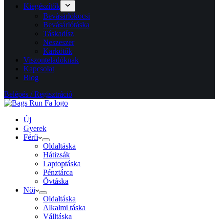
Kiegészítők
Bevásárlókocsi
Bevásárlótáska
Táskadísz
Neszeszer
Karkötők
Viszonteladóknak
Kapcsolat
Blog
Belépés / Regisztráció
Új
Gyerek
Férfi
Oldaltáska
Hátizsák
Laptoptáska
Pénztárca
Övtáska
Női
Oldaltáska
Alkalmi táska
Válltáska