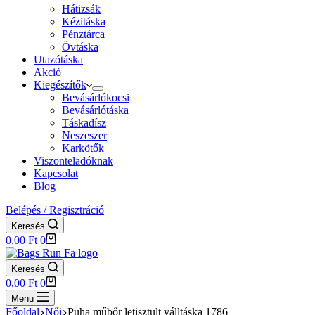
Hátizsák
Kézitáska
Pénztárca
Övtáska
Utazótáska
Akció
Kiegészítők
Bevásárlókocsi
Bevásárlótáska
Táskadísz
Neszeszer
Karkötők
Viszonteladóknak
Kapcsolat
Blog
Belépés / Regisztráció
Keresés
Shopping
0,00
Ft
0
cart
Keresés
Shopping
0,00
Ft
0
cart
Menu
Főoldal
Női
Puha műbőr letisztult válltáska 1786