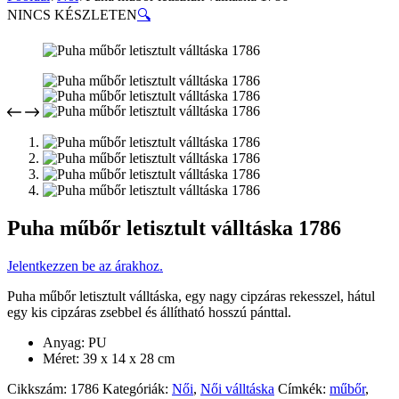
NINCS KÉSZLETEN
🔍
Puha műbőr letisztult válltáska 1786
Jelentkezzen be az árakhoz.
Puha műbőr letisztult válltáska, egy nagy cipzáras rekesszel, hátul
egy kis cipzáras zsebbel és állítható hosszú pánttal.
Anyag: PU
Méret: 39 x 14 x 28 cm
Cikkszám:
1786
Kategóriák:
Női
,
Női válltáska
Címkék:
műbőr
,