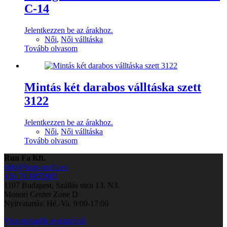
C-14
Jelentkezzen be az árakhoz.
Női
,
Női válltáska
Tovább olvasom
Mintás két darabos válltáska szett
3122
Jelentkezzen be az árakhoz.
Női
,
Női válltáska
Tovább olvasom
Run Fa Kft.
info@bags-runfa.eu
+36 70 8855905
1107 Budapest, Szállás utca 13. N3.
Monori Center Zone D
Nyitvatartás: Hé.-Va. 9:00-17:00
Viszonteladói regisztráció