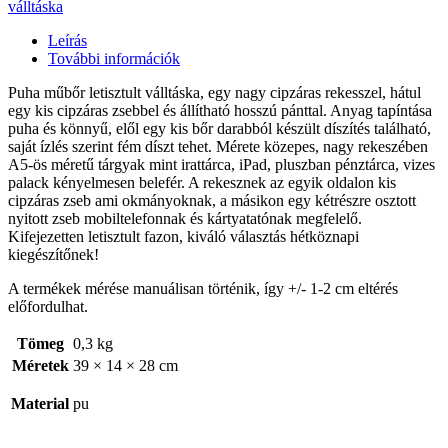
válltáska
Leírás
További információk
Puha műbőr letisztult válltáska, egy nagy cipzáras rekesszel, hátul
egy kis cipzáras zsebbel és állítható hosszú pánttal. Anyag tapíntása
puha és könnyű, elől egy kis bőr darabból készült díszítés található,
saját ízlés szerint fém díszt tehet. Mérete közepes, nagy rekeszében
A5-ös méretű tárgyak mint irattárca, iPad, pluszban pénztárca, vizes
palack kényelmesen belefér. A rekesznek az egyik oldalon kis
cipzáras zseb ami okmányoknak, a másikon egy kétrészre osztott
nyitott zseb mobiltelefonnak és kártyatatónak megfelelő.
Kifejezetten letisztult fazon, kiváló választás hétköznapi
kiegészítőnek!
A termékek mérése manuálisan történik, így +/- 1-2 cm eltérés
előfordulhat.
Tömeg
0,3 kg
Méretek
39 × 14 × 28 cm
Material
pu