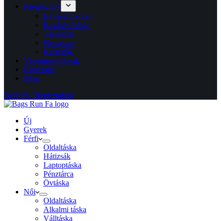
Kiegészítők
Bevásárlókocsi
Bevásárlótáska
Táskadísz
Neszeszer
Karkötők
Viszonteladóknak
Kapcsolat
Blog
Belépés / Regisztráció
Új
Gyerek
Férfi
Oldaltáska
Hátizsák
Laptoptáska
Pénztárca
Övtáska
Női
Oldaltáska
Alkalmi táska
Válltáska