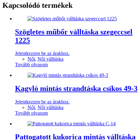
Kapcsolódó termékek
Szögletes műbőr válltáska szegeccsel
1225
Jelentkezzen be az árakhoz.
Női
,
Női válltáska
Tovább olvasom
Kagyló mintás strandtáska csíkos 49-3
Jelentkezzen be az árakhoz.
Női
,
Női válltáska
Tovább olvasom
Pattogatott kukorica mintás válltáska