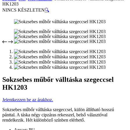
HK1203
NINCS KÉSZLETEN
🔍
Sokzsebes műbőr válltáska szegeccsel
HK1203
Jelentkezzen be az árakhoz.
Sokzsebes műbőr válltáska szegeccsel, külön állítható hosszú
pánttal. A táska négy cipzáras rekesszel, belső választóval
rendelkezik. Hét különböző színben elérhető.
Anyag: PU