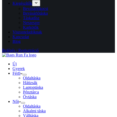
Kiegészítők
Bevásárlókocsi
Bevásárlótáska
Táskadísz
Neszeszer
Karkötők
Viszonteladóknak
Kapcsolat
Blog
Belépés / Regisztráció
Új
Gyerek
Férfi
Oldaltáska
Hátizsák
Laptoptáska
Pénztárca
Övtáska
Női
Oldaltáska
Alkalmi táska
Válltáska