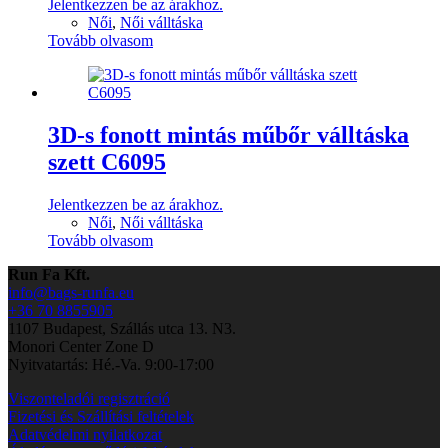
Jelentkezzen be az árakhoz.
Női
,
Női válltáska
Tovább olvasom
3D-s fonott mintás műbőr válltáska
szett C6095
Jelentkezzen be az árakhoz.
Női
,
Női válltáska
Tovább olvasom
Run Fa Kft.
info@bags-runfa.eu
+36 70 8855905
1107 Budapest, Szállás utca 13. N3.
Monori Center Zone D
Nyitvatartás: Hé.-Va. 9:00-17:00
Viszonteladói regisztráció
Fizetési és Szállítási feltételek
Adatvédelmi nyilatkozat