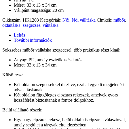
Méret: 33 x 13 x 34 cm
Vállpánt magassága: 20 cm
Cikkszám:
HK1203
Kategóriák:
Női
,
Női válltáska
Címkék:
műbőr
,
oldaltáska
,
szegecses
,
válltáska
Leírás
További információk
Sokzsebes műbőr válltáska szegeccsel, több praktikus részt kínál:
Anyag: PU, amely esztétikus és tartós.
Méret: 33 x 13 x 34 cm
Külső rész:
Két oldalon szegecsekkel díszítve, ezáltal egyedi megjelenést
adva a táskának.
Két oldalon függőleges cipzáras rekeszek, amelyek gyors
hozzáférést biztosítanak a fontos dolgokhoz.
Belül található részek:
Egy nagy cipzáras rekesz, belül oldal kis cipzáras választóval,
amely segíthet a tárgyak elrendezésében.