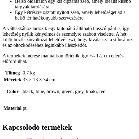
Belső oldalfalon egy kis cipzáras zseb, amely ideális kisebb
tárgyak tárolására.
Egy kétrészre osztott nyitott zseb, amely lehetőséget ad a
belső tér hatékonyabb szervezésére.
A válltáskához tartozik egy különálló állítható hosszú pánt is, így
lehetőség nyílik kényelmes és személyre szabott viseletre. A hét
különböző színváltozat lehetővé teszi, hogy kiválassza a stílusához
és az öltözködéséhez leginkább illeszkedőt.
A termékek mérése manuálisan történik, így +/- 1-2 cm eltérés
előfordulhat.
Tömeg
0,7 kg
Méretek
33 × 13 × 34 cm
Color
black, blue, brown, green, grey, khaki, red
Material
pu
Kapcsolódó termékek