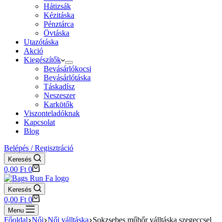
Hátizsák
Kézitáska
Pénztárca
Övtáska
Utazótáska
Akció
Kiegészítők
Bevásárlókocsi
Bevásárlótáska
Táskadísz
Neszeszer
Karkötők
Viszonteladóknak
Kapcsolat
Blog
Belépés / Regisztráció
Keresés
Shopping
0,00
Ft
0
cart
Keresés
Shopping
0,00
Ft
0
cart
Menu
Főoldal
Női
Női válltáska
Sokzsebes műbőr válltáska szegeccsel