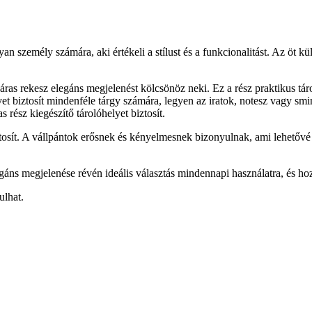
an személy számára, aki értékeli a stílust és a funkcionalitást. Az öt k
záras rekesz elegáns megjelenést kölcsönöz neki. Ez a rész praktikus tá
lyet biztosít mindenféle tárgy számára, legyen az iratok, notesz vagy s
s rész kiegészítő tárolóhelyet biztosít.
tosít. A vállpántok erősnek és kényelmesnek bizonyulnak, ami lehetővé 
egáns megjelenése révén ideális választás mindennapi használatra, és ho
ulhat.