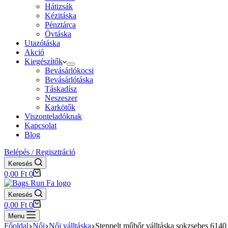
Hátizsák
Kézitáska
Pénztárca
Övtáska
Utazótáska
Akció
Kiegészítők
Bevásárlókocsi
Bevásárlótáska
Táskadísz
Neszeszer
Karkötők
Viszonteladóknak
Kapcsolat
Blog
Belépés / Regisztráció
Keresés
Shopping
0,00
Ft
0
cart
Keresés
Shopping
0,00
Ft
0
cart
Menu
Főoldal
Női
Női válltáska
Steppelt műbőr válltáska sokzsebes 6140