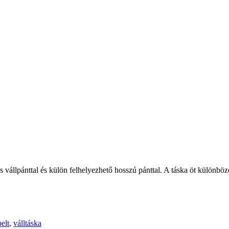
s vállpánttal és külön felhelyezhető hosszú pánttal. A táska öt különböz
elt
,
válltáska