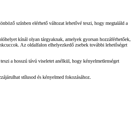
ülönböző színben elérhető változat lehetővé teszi, hogy megtaláld a
rolóhelyet kínál olyan tárgyaknak, amelyek gyorsan hozzáférhetőek,
minkcuccok. Az oldalfalon elhelyezkedő zsebek további lehetőséget
teszi a hosszú távú viseletet anélkül, hogy kényelmetlenséget
zzájárulhat stílusod és kényelmed fokozásához.