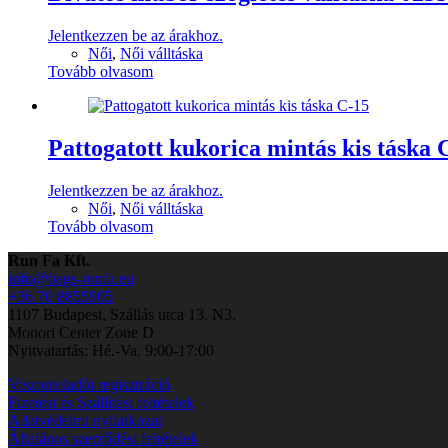
Jelentkezzen be az árakhoz.
Női
,
Női válltáska
Tovább olvasom
Pattogatott kukorica mintás kis táska 
Jelentkezzen be az árakhoz.
Női
,
Női válltáska
Tovább olvasom
Run Fa Kft.
info@bags-runfa.eu
+36 70 8855905
1107 Budapest, Szállás utca 13. N3.
Monori Center Zone D
Nyitvatartás: Hé.-Va. 9:00-17:00
Viszonteladói regisztráció
Fizetési és Szállítási feltételek
Adatvédelmi nyilatkozat
Általános szerződési feltételek