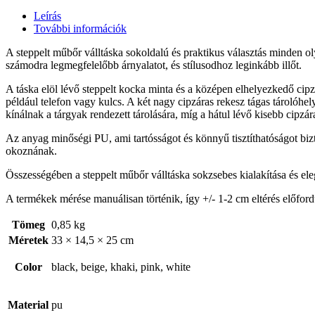
Leírás
További információk
A steppelt műbőr válltáska sokoldalú és praktikus választás minden oly
számodra legmegfelelőbb árnyalatot, és stílusodhoz leginkább illőt.
A táska elöl lévő steppelt kocka minta és a középen elhelyezkedő cip
például telefon vagy kulcs. A két nagy cipzáras rekesz tágas tárolóhe
kínálnak a tárgyak rendezett tárolására, míg a hátul lévő kisebb cipzára
Az anyag minőségi PU, ami tartósságot és könnyű tisztíthatóságot biz
okoznának.
Összességében a steppelt műbőr válltáska sokzsebes kialakítása és el
A termékek mérése manuálisan történik, így +/- 1-2 cm eltérés előford
Tömeg
0,85 kg
Méretek
33 × 14,5 × 25 cm
Color
black, beige, khaki, pink, white
Material
pu