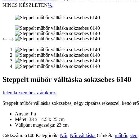
NINCS KÉSZLETEN
🔍
Steppelt műbőr válltáska sokzsebes 6140
Jelentkezzen be az árakhoz.
Steppelt műbőr válltáska sokzsebes, négy cipzáras rekesszel, kettő erő
Anyag: Pu
Méret: 33 x 14,5 x 25 cm
Vállpánt magassága: 23 cm
Cikkszám:
6140
Kategóriák:
Női
,
Női válltáska
Címkék:
műbőr
,
stepp