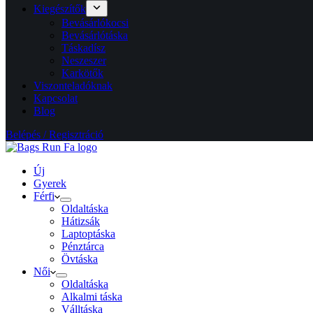
Kiegészítők
Bevásárlókocsi
Bevásárlótáska
Táskadísz
Neszeszer
Karkötők
Viszonteladóknak
Kapcsolat
Blog
Belépés / Regisztráció
Új
Gyerek
Férfi
Oldaltáska
Hátizsák
Laptoptáska
Pénztárca
Övtáska
Női
Oldaltáska
Alkalmi táska
Válltáska