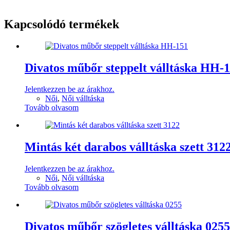
Kapcsolódó termékek
Divatos műbőr steppelt válltáska HH-
Jelentkezzen be az árakhoz.
Női
,
Női válltáska
Tovább olvasom
Mintás két darabos válltáska szett 312
Jelentkezzen be az árakhoz.
Női
,
Női válltáska
Tovább olvasom
Divatos műbőr szögletes válltáska 0255