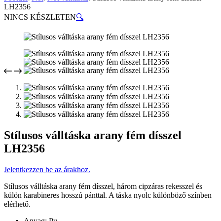
LH2356
NINCS KÉSZLETEN
🔍
Stílusos válltáska arany fém dísszel
LH2356
Jelentkezzen be az árakhoz.
Stílusos válltáska arany fém dísszel, három cipzáras rekesszel és
külön karabineres hosszú pánttal. A táska nyolc különböző színben
elérhető.
Anyag: Pu