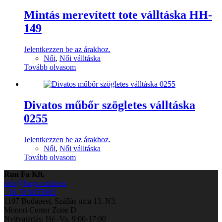
Mintás merevített tote válltáska HH-
149
Jelentkezzen be az árakhoz.
Női
,
Női válltáska
Tovább olvasom
Divatos műbőr szögletes válltáska
0255
Jelentkezzen be az árakhoz.
Női
,
Női válltáska
Tovább olvasom
Run Fa Kft.
info@bags-runfa.eu
+36 70 8855905
1107 Budapest, Szállás utca 13. N3.
Monori Center Zone D
Nyitvatartás: Hé.-Va. 9:00-17:00