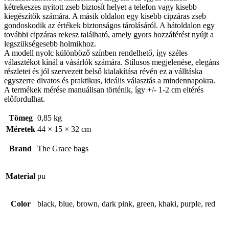
kétrekeszes nyitott zseb biztosít helyet a telefon vagy kisebb
kiegészítők számára. A másik oldalon egy kisebb cipzáras zseb
gondoskodik az értékek biztonságos tárolásáról. A hátoldalon egy
további cipzáras rekesz található, amely gyors hozzáférést nyújt a
legszükségesebb holmikhoz.
A modell nyolc különböző színben rendelhető, így széles
választékot kínál a vásárlók számára. Stílusos megjelenése, elegáns
részletei és jól szervezett belső kialakítása révén ez a válltáska
egyszerre divatos és praktikus, ideális választás a mindennapokra.
A termékek mérése manuálisan történik, így +/- 1-2 cm eltérés
előfordulhat.
Tömeg
0,85 kg
Méretek
44 × 15 × 32 cm
Brand
The Grace bags
Material
pu
Color
black, blue, brown, dark pink, green, khaki, purple, red