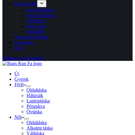
Kiegészítők
Bevásárlókocsi
Bevásárlótáska
Táskadísz
Neszeszer
Karkötők
Viszonteladóknak
Kapcsolat
Blog
Belépés / Regisztráció
Új
Gyerek
Férfi
Oldaltáska
Hátizsák
Laptoptáska
Pénztárca
Övtáska
Női
Oldaltáska
Alkalmi táska
Válltáska