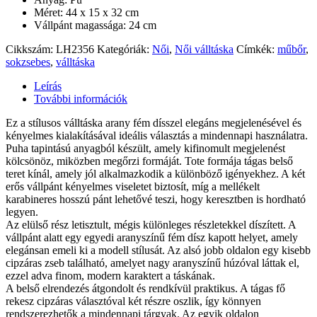
Méret: 44 x 15 x 32 cm
Vállpánt magassága: 24 cm
Cikkszám:
LH2356
Kategóriák:
Női
,
Női válltáska
Címkék:
műbőr
,
sokzsebes
,
válltáska
Leírás
További információk
Ez a stílusos válltáska arany fém dísszel elegáns megjelenésével és
kényelmes kialakításával ideális választás a mindennapi használatra.
Puha tapintású anyagból készült, amely kifinomult megjelenést
kölcsönöz, miközben megőrzi formáját. Tote formája tágas belső
teret kínál, amely jól alkalmazkodik a különböző igényekhez. A két
erős vállpánt kényelmes viseletet biztosít, míg a mellékelt
karabineres hosszú pánt lehetővé teszi, hogy keresztben is hordható
legyen.
Az elülső rész letisztult, mégis különleges részletekkel díszített. A
vállpánt alatt egy egyedi aranyszínű fém dísz kapott helyet, amely
elegánsan emeli ki a modell stílusát. Az alsó jobb oldalon egy kisebb
cipzáras zseb található, amelyet nagy aranyszínű húzóval láttak el,
ezzel adva finom, modern karaktert a táskának.
A belső elrendezés átgondolt és rendkívül praktikus. A tágas fő
rekesz cipzáras választóval két részre oszlik, így könnyen
rendszerezhetők a mindennapi tárgyak. Az egyik oldalon