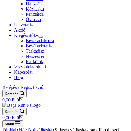
Hátizsák
Kézitáska
Pénztárca
Övtáska
Utazótáska
Akció
Kiegészítők
Bevásárlókocsi
Bevásárlótáska
Táskadísz
Neszeszer
Karkötők
Viszonteladóknak
Kapcsolat
Blog
Belépés / Regisztráció
Keresés
Shopping
0,00
Ft
0
cart
Keresés
Shopping
0,00
Ft
0
cart
Menu
Főoldal
Női
Női válltáska
Stílusos válltáska arany fém dísszel