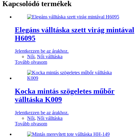
Kapcsolódó termékek
Elegáns válltáska szett virág mintával
H6095
Jelentkezzen be az árakhoz.
Női
,
Női válltáska
Tovább olvasom
Kocka mintás szögeletes műbőr
válltáska K009
Jelentkezzen be az árakhoz.
Női
,
Női válltáska
Tovább olvasom