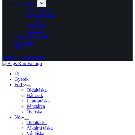
Kiegészítők
Bevásárlókocsi
Bevásárlótáska
Táskadísz
Neszeszer
Karkötők
Viszonteladóknak
Kapcsolat
Blog
Belépés / Regisztráció
Új
Gyerek
Férfi
Oldaltáska
Hátizsák
Laptoptáska
Pénztárca
Övtáska
Női
Oldaltáska
Alkalmi táska
Válltáska