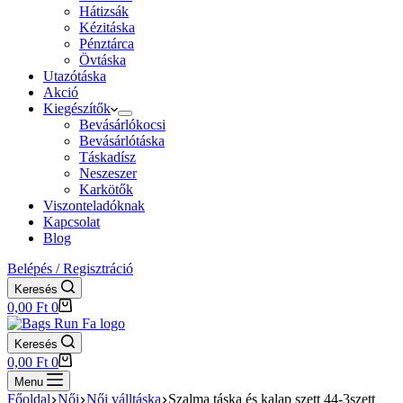
Hátizsák
Kézitáska
Pénztárca
Övtáska
Utazótáska
Akció
Kiegészítők
Bevásárlókocsi
Bevásárlótáska
Táskadísz
Neszeszer
Karkötők
Viszonteladóknak
Kapcsolat
Blog
Belépés / Regisztráció
Keresés
Shopping
0,00
Ft
0
cart
Keresés
Shopping
0,00
Ft
0
cart
Menu
Főoldal
Női
Női válltáska
Szalma táska és kalap szett 44-3szett