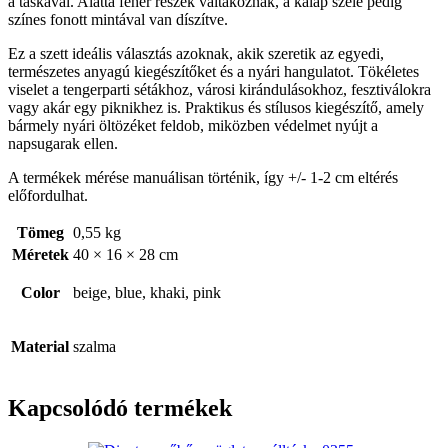
a táskával. Alatta fehér részek váltakoznak, a kalap széle pedig
színes fonott mintával van díszítve.
Ez a szett ideális választás azoknak, akik szeretik az egyedi,
természetes anyagú kiegészítőket és a nyári hangulatot. Tökéletes
viselet a tengerparti sétákhoz, városi kirándulásokhoz, fesztiválokra
vagy akár egy piknikhez is. Praktikus és stílusos kiegészítő, amely
bármely nyári öltözéket feldob, miközben védelmet nyújt a
napsugarak ellen.
A termékek mérése manuálisan történik, így +/- 1-2 cm eltérés
előfordulhat.
Tömeg
0,55 kg
Méretek
40 × 16 × 28 cm
Color
beige, blue, khaki, pink
Material
szalma
Kapcsolódó termékek