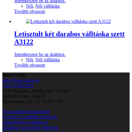
Jelentkezzen be az árakhoz.
Női
,
Női válltáska
Tovább olvasom
Letisztult két darabos válltáska szett
A3122
Jelentkezzen be az árakhoz.
Női
,
Női válltáska
Tovább olvasom
Run Fa Kft.
info@bags-runfa.eu
+36 70 8855905
1107 Budapest, Szállás utca 13. N3.
Monori Center Zone D
Nyitvatartás: Hé.-Va. 9:00-17:00
Viszonteladói regisztráció
Fizetési és Szállítási feltételek
Adatvédelmi nyilatkozat
Általános szerződési feltételek