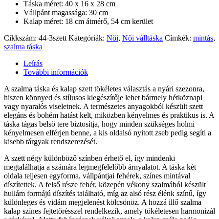
Táska méret: 40 x 16 x 28 cm
Vállpánt magassága: 30 cm
Kalap méret: 18 cm átmérő, 54 cm kerület
Cikkszám:
44-3szett
Kategóriák:
Női
,
Női válltáska
Címkék:
mintás
,
szalma táska
Leírás
További információk
A szalma táska és kalap szett tökéletes választás a nyári szezonra,
hiszen könnyed és stílusos kiegészítője lehet bármely hétköznapi
vagy nyaralós viseletnek. A természetes anyagokból készült szett
elegáns és bohém hatást kelt, miközben kényelmes és praktikus is. A
táska tágas belső tere biztosítja, hogy minden szükséges holmi
kényelmesen elférjen benne, a kis oldalsó nyitott zseb pedig segíti a
kisebb tárgyak rendszerezését.
A szett négy különböző színben érhető el, így mindenki
megtalálhatja a számára legmegfelelőbb árnyalatot. A táska két
oldala teljesen egyforma, vállpántjai fehérek, színes mintával
díszítettek. A felső része fehér, közepén vékony szalmából készült
hullám formájú díszítés található, míg az alsó rész élénk színű, így
különleges és vidám megjelenést kölcsönöz. A hozzá illő szalma
kalap színes fejtetőrésszel rendelkezik, amely tökéletesen harmonizál