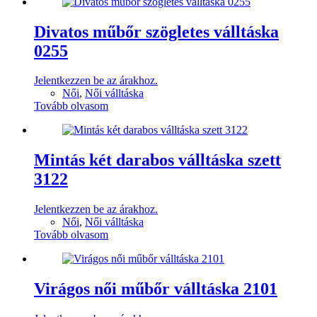
Divatos műbőr szögletes válltáska
0255
Jelentkezzen be az árakhoz.
Női
,
Női válltáska
Tovább olvasom
Mintás két darabos válltáska szett
3122
Jelentkezzen be az árakhoz.
Női
,
Női válltáska
Tovább olvasom
Virágos női műbőr válltáska 2101