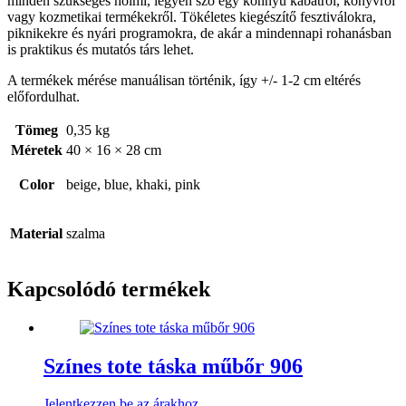
minden szükséges holmi, legyen szó egy könnyű kabátról, könyvről
vagy kozmetikai termékekről. Tökéletes kiegészítő fesztiválokra,
piknikekre és nyári programokra, de akár a mindennapi rohanásban
is praktikus és mutatós társ lehet.
A termékek mérése manuálisan történik, így +/- 1-2 cm eltérés
előfordulhat.
Tömeg
0,35 kg
Méretek
40 × 16 × 28 cm
Color
beige, blue, khaki, pink
Material
szalma
Kapcsolódó termékek
Színes tote táska műbőr 906
Jelentkezzen be az árakhoz.