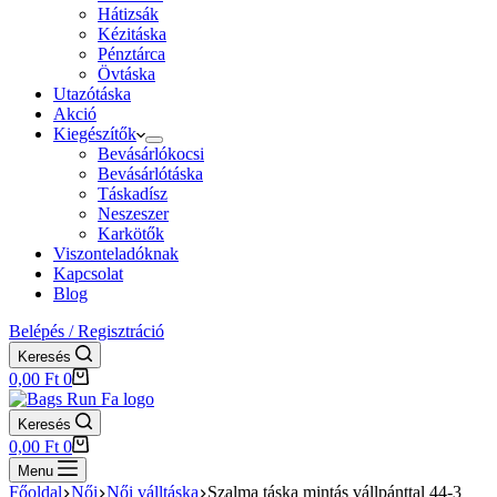
Hátizsák
Kézitáska
Pénztárca
Övtáska
Utazótáska
Akció
Kiegészítők
Bevásárlókocsi
Bevásárlótáska
Táskadísz
Neszeszer
Karkötők
Viszonteladóknak
Kapcsolat
Blog
Belépés / Regisztráció
Keresés
Shopping
0,00
Ft
0
cart
Keresés
Shopping
0,00
Ft
0
cart
Menu
Főoldal
Női
Női válltáska
Szalma táska mintás vállpánttal 44-3