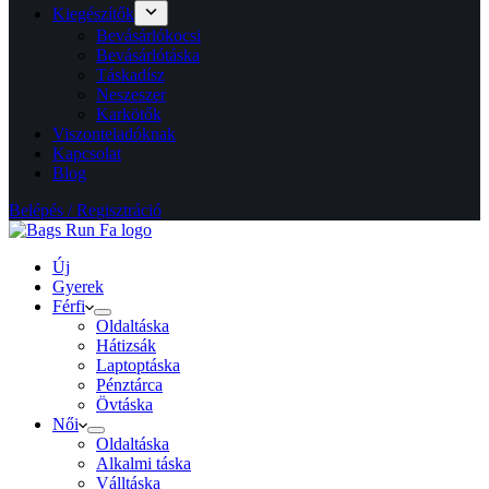
Kiegészítők
Bevásárlókocsi
Bevásárlótáska
Táskadísz
Neszeszer
Karkötők
Viszonteladóknak
Kapcsolat
Blog
Belépés / Regisztráció
Új
Gyerek
Férfi
Oldaltáska
Hátizsák
Laptoptáska
Pénztárca
Övtáska
Női
Oldaltáska
Alkalmi táska
Válltáska