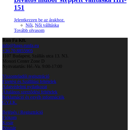
151
Jelentkezzen be az árakhoz.
Női
,
Női válltáska
Tovább olvasom
Run Fa Kft.
info@bags-runfa.eu
+36 70 8855905
1107 Budapest, Szállás utca 13. N3.
Monori Center Zone D
Nyitvatartás: Hé.-Va. 9:00-17:00
Viszonteladói regisztráció
Fizetési és Szállítási feltételek
Adatvédelmi nyilatkozat
Általános szerződési feltételek
Reklamáció és egyéb információk
GY.I.K.
Belépés / Regisztráció
Fiókom
Kosár
Pénztár