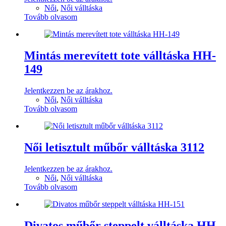
Női
,
Női válltáska
Tovább olvasom
Mintás merevített tote válltáska HH-
149
Jelentkezzen be az árakhoz.
Női
,
Női válltáska
Tovább olvasom
Női letisztult műbőr válltáska 3112
Jelentkezzen be az árakhoz.
Női
,
Női válltáska
Tovább olvasom
Divatos műbőr steppelt válltáska HH-