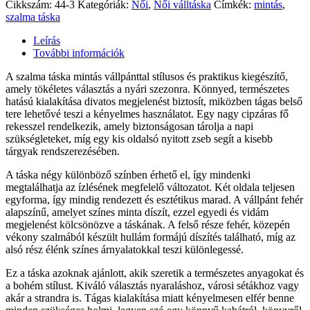
Cikkszám:
44-3
Kategóriák:
Női
,
Női válltáska
Címkék:
mintás
,
szalma táska
Leírás
További információk
A szalma táska mintás vállpánttal stílusos és praktikus kiegészítő,
amely tökéletes választás a nyári szezonra. Könnyed, természetes
hatású kialakítása divatos megjelenést biztosít, miközben tágas belső
tere lehetővé teszi a kényelmes használatot. Egy nagy cipzáras fő
rekesszel rendelkezik, amely biztonságosan tárolja a napi
szükségleteket, míg egy kis oldalsó nyitott zseb segít a kisebb
tárgyak rendszerezésében.
A táska négy különböző színben érhető el, így mindenki
megtalálhatja az ízlésének megfelelő változatot. Két oldala teljesen
egyforma, így mindig rendezett és esztétikus marad. A vállpánt fehér
alapszínű, amelyet színes minta díszít, ezzel egyedi és vidám
megjelenést kölcsönözve a táskának. A felső része fehér, közepén
vékony szalmából készült hullám formájú díszítés található, míg az
alsó rész élénk színes árnyalatokkal teszi különlegessé.
Ez a táska azoknak ajánlott, akik szeretik a természetes anyagokat és
a bohém stílust. Kiváló választás nyaraláshoz, városi sétákhoz vagy
akár a strandra is. Tágas kialakítása miatt kényelmesen elfér benne