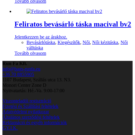
Tovább olvasom
Feliratos bevásárló táska macival bv2
Jelentkezzen be az árakhoz.
Bevásárlótáska
,
Kiegészítők
,
Női
,
Női kézitáska
,
Női
válltáska
Tovább olvasom
Run Fa Kft.
info@bags-runfa.eu
+36 70 8855905
1107 Budapest, Szállás utca 13. N3.
Monori Center Zone D
Nyitvatartás: Hé.-Va. 9:00-17:00
Viszonteladói regisztráció
Fizetési és Szállítási feltételek
Adatvédelmi nyilatkozat
Általános szerződési feltételek
Reklamáció és egyéb információk
GY.I.K.