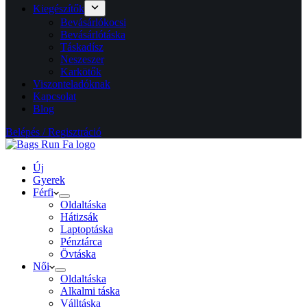
Kiegészítők
Bevásárlókocsi
Bevásárlótáska
Táskadísz
Neszeszer
Karkötők
Viszonteladóknak
Kapcsolat
Blog
Belépés / Regisztráció
Új
Gyerek
Férfi
Oldaltáska
Hátizsák
Laptoptáska
Pénztárca
Övtáska
Női
Oldaltáska
Alkalmi táska
Válltáska