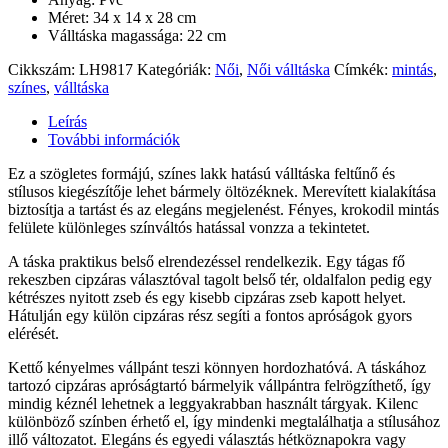
Méret: 34 x 14 x 28 cm
Válltáska magassága: 22 cm
Cikkszám:
LH9817
Kategóriák:
Női
,
Női válltáska
Címkék:
mintás
,
színes
,
válltáska
Leírás
További információk
Ez a szögletes formájú, színes lakk hatású válltáska feltűnő és
stílusos kiegészítője lehet bármely öltözéknek. Merevített kialakítása
biztosítja a tartást és az elegáns megjelenést. Fényes, krokodil mintás
felülete különleges színváltós hatással vonzza a tekintetet.
A táska praktikus belső elrendezéssel rendelkezik. Egy tágas fő
rekeszben cipzáras választóval tagolt belső tér, oldalfalon pedig egy
kétrészes nyitott zseb és egy kisebb cipzáras zseb kapott helyet.
Hátulján egy külön cipzáras rész segíti a fontos apróságok gyors
elérését.
Kettő kényelmes vállpánt teszi könnyen hordozhatóvá. A táskához
tartozó cipzáras apróságtartó bármelyik vállpántra felrögzíthető, így
mindig kéznél lehetnek a leggyakrabban használt tárgyak. Kilenc
különböző színben érhető el, így mindenki megtalálhatja a stílusához
illő változatot. Elegáns és egyedi választás hétköznapokra vagy