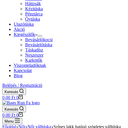
Hátizsák
Kézitáska
Pénztárca
Övtáska
Utazótáska
Akció
Kiegészítők
Bevásárlókocsi
Bevásárlótáska
Táskadísz
Neszeszer
Karkötők
Viszonteladóknak
Kapcsolat
Blog
Belépés / Regisztráció
Keresés
Shopping
0,00
Ft
0
cart
Keresés
Shopping
0,00
Ft
0
cart
Menu
Főoldal
Női
Női válltáska
Színes lakk hatású szögletes válltáska