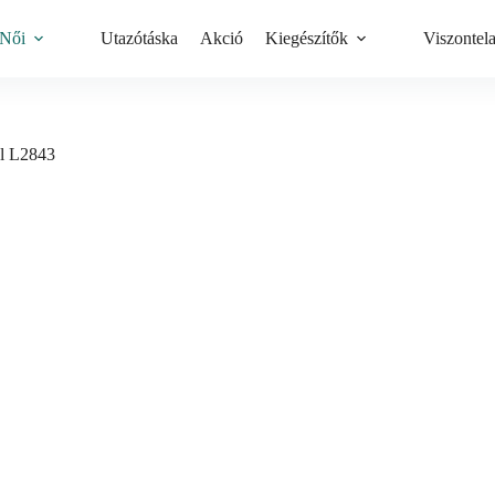
Női
Utazótáska
Akció
Kiegészítők
Viszontel
al L2843