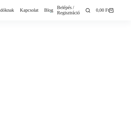
Belépés /
adóknak
Kapcsolat
Blog
0,00
Ft
Shopping
Regisztráció
cart