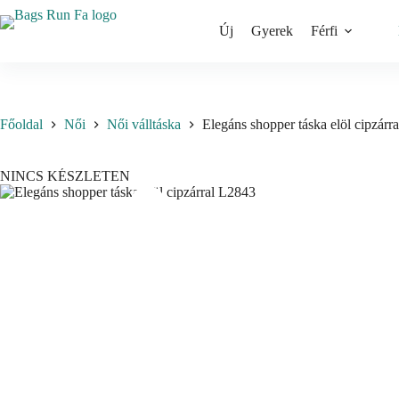
Skip
to
Új
Gyerek
Férfi
content
Főoldal
Női
Női válltáska
Elegáns shopper táska elöl cipzárr
NINCS KÉSZLETEN