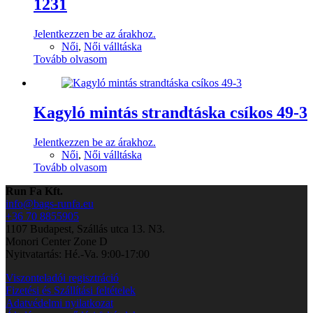
1231
Jelentkezzen be az árakhoz.
Női
,
Női válltáska
Tovább olvasom
Kagyló mintás strandtáska csíkos 49-3
Jelentkezzen be az árakhoz.
Női
,
Női válltáska
Tovább olvasom
Run Fa Kft.
info@bags-runfa.eu
+36 70 8855905
1107 Budapest, Szállás utca 13. N3.
Monori Center Zone D
Nyitvatartás: Hé.-Va. 9:00-17:00
Viszonteladói regisztráció
Fizetési és Szállítási feltételek
Adatvédelmi nyilatkozat