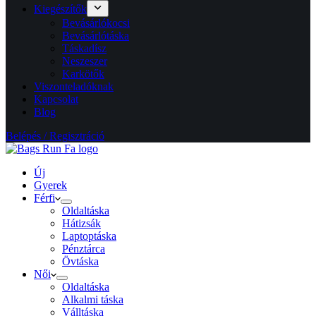
Kiegészítők
Bevásárlókocsi
Bevásárlótáska
Táskadísz
Neszeszer
Karkötők
Viszonteladóknak
Kapcsolat
Blog
Belépés / Regisztráció
Új
Gyerek
Férfi
Oldaltáska
Hátizsák
Laptoptáska
Pénztárca
Övtáska
Női
Oldaltáska
Alkalmi táska
Válltáska