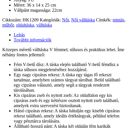
Méret: 36 x 14 x 25 cm
Vállpánt magassága: 22cm
Cikkszám:
HK1209
Kategóriák:
Női
,
Női válltáska
Címkék:
mintás
,
műbőr
,
oldaltáska
,
válltáska
Leírás
További információk
Közepes méretű válltáska V fémmel, stílusos és praktikus lehet. Íme
néhány fontos jellemző:
Fém V-betű dísz: A táska elején található V-betű fémdísz a
táska stílusos megjelenéséhez hozzájárul.
Egy nagy cipzáras rekesz: A táska egy tágas fő rekeszt
tartalmaz, amelyben számos tárgyat tárolhat. Belül található
egy cipzáras választó, amely segít a tárgyak rendezett
tárolásában.
Kis cipzáras zseb és nyitott zseb: Az oldalfalon egy kis
cipzáras zseb és egy kétrészre osztott nyitott zseb található,
amelyek extra szervezést biztosítanak.
Hátsó cipzáras rekesz: A táska hátulján egy kisebb cipzáras
rekesz található, amely ideális értéktárgyak, például telefon
vagy pénztárca tárolására.
Állítható hosszú pánt: A táska két oldalán fém karikák