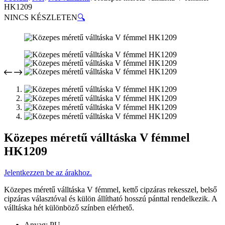
HK1209
NINCS KÉSZLETEN
🔍
Közepes méretű válltáska V fémmel
HK1209
Jelentkezzen be az árakhoz.
Közepes méretű válltáska V fémmel, kettő cipzáras rekesszel, belső
cipzáras választóval és külön állítható hosszú pánttal rendelkezik. A
válltáska hét különböző színben elérhető.
Anyag: PU