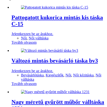
Pattogatott kukorica mintás kis táska
C-15
Jelentkezzen be az árakhoz.
Női
,
Női válltáska
Tovább olvasom
Változó mintás bevásárló táska bv3
Jelentkezzen be az árakhoz.
Bevásárlótáska
,
Kiegészítők
,
Női
,
Női kézitáska
,
Női
válltáska
Tovább olvasom
Nagy méretű gyűrött műbőr válltáska