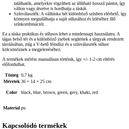
találhatók, amelyekre rögzítheti az állítható hosszú pántot, így
vállon vagy átvetve is hordhatja a táskát.
Színválaszték: A válltáska hét különböző színben elérhető, így
könnyen megtalálhatja a saját stílusához és ízléséhez illő
színkombinációt.
Ez a táska praktikus és stílusos lehet a mindennapi használatra. A
tágas belső tér és a különböző zsebek segítenek a tárgyak rendezett
tárolásában, míg a V-betű fémdísz és a színválaszték stílust
kölcsönöznek a megjelenéséhez.
A termékek mérése manuálisan történik, így +/- 1-2 cm eltérés
előfordulhat.
Tömeg
0,7 kg
Méretek
36 × 14 × 25 cm
Color
black, blue, brown, green, grey, khaki, red
Material
pu
Kapcsolódó termékek