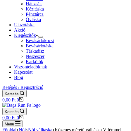
Hátizsák
Kézitáska
Pénztárca
Övtáska
Utazótáska
Akció
Kiegészítők
Bevásárlókocsi
Bevásárlótáska
Táskadísz
Neszeszer
Karkötők
Viszonteladóknak
Kapcsolat
Blog
Belépés / Regisztráció
Keresés
Shopping
0,00
Ft
0
cart
Keresés
Shopping
0,00
Ft
0
cart
Menu
Főoldal
Női
Női válltáska
Közepes méretű válltáska V fémmel