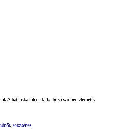
ttal. A hátitáska kilenc különböző színben elérhető.
műbőr
,
sokzsebes