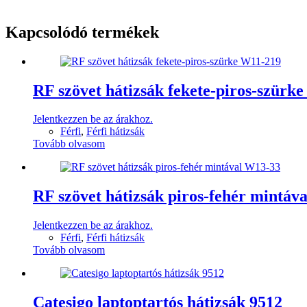
Kapcsolódó termékek
RF szövet hátizsák fekete-piros-szürk
Jelentkezzen be az árakhoz.
Férfi
,
Férfi hátizsák
Tovább olvasom
RF szövet hátizsák piros-fehér mintáv
Jelentkezzen be az árakhoz.
Férfi
,
Férfi hátizsák
Tovább olvasom
Catesigo laptoptartós hátizsák 9512