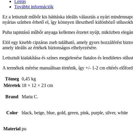
Leírás
További információk
Ez a letisztult műbőr kis hátitáska ideális választás a nyári mindenna
nyárias színben érhető el, így könnyen illeszthető különböző stílusok
Puha tapintású műbőr anyaga kellemes érzetet nyújt, miközben elegáns m
Elöl egy kisebb cipzáras zseb található, amely gyors hozzáférést bizto
amely ideális az értékek biztonságos elhelyezésére.
Letisztult kialakítása és színes megjelenése fiatalos és lendületes stí
A termékek mérése manuálisan történik, így +/- 1-2 cm eltérés előford
Tömeg
0,45 kg
Méretek
18 × 12 × 23 cm
Brand
Maria C.
Color
black, beige, blue, gold, green, pink, purple, silver, white
Material
pu