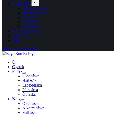
Kiegészítők
Bevásárlókocsi
Bevásárlótáska
Táskadísz
Neszeszer
Karkötők
Viszonteladóknak
Kapcsolat
Blog
Belépés / Regisztráció
Új
Gyerek
Férfi
Oldaltáska
Hátizsák
Laptoptáska
Pénztárca
Övtáska
Női
Oldaltáska
Alkalmi táska
Válltáska