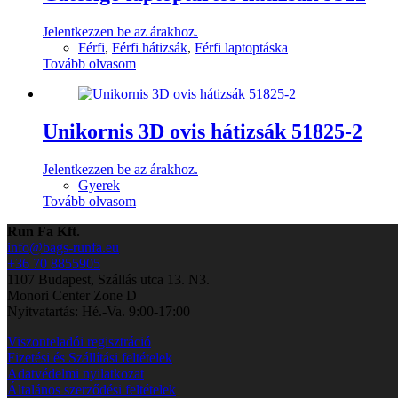
Jelentkezzen be az árakhoz.
Férfi
,
Férfi hátizsák
,
Férfi laptoptáska
Tovább olvasom
Unikornis 3D ovis hátizsák 51825-2
Jelentkezzen be az árakhoz.
Gyerek
Tovább olvasom
Run Fa Kft.
info@bags-runfa.eu
+36 70 8855905
1107 Budapest, Szállás utca 13. N3.
Monori Center Zone D
Nyitvatartás: Hé.-Va. 9:00-17:00
Viszonteladói regisztráció
Fizetési és Szállítási feltételek
Adatvédelmi nyilatkozat
Általános szerződési feltételek