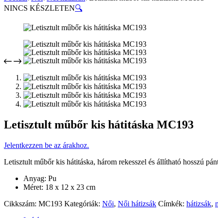
NINCS KÉSZLETEN
🔍
Letisztult műbőr kis hátitáska MC193
Jelentkezzen be az árakhoz.
Letisztult műbőr kis hátitáska, három rekesszel és állítható hosszú pán
Anyag: Pu
Méret: 18 x 12 x 23 cm
Cikkszám:
MC193
Kategóriák:
Női
,
Női hátizsák
Címkék:
hátizsák
,