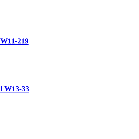
e W11-219
al W13-33