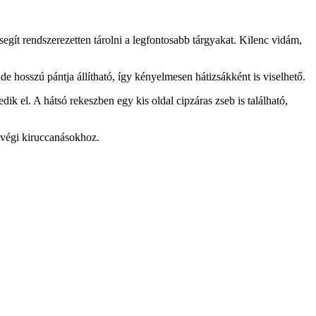
segít rendszerezetten tárolni a legfontosabb tárgyakat. Kilenc vidám,
de hosszú pántja állítható, így kényelmesen hátizsákként is viselhető.
ik el. A hátsó rekeszben egy kis oldal cipzáras zseb is található,
étvégi kiruccanásokhoz.