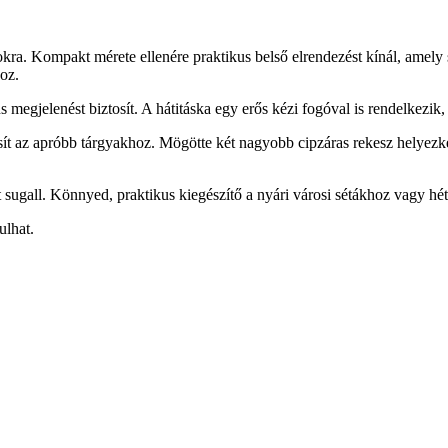
pokra. Kompakt mérete ellenére praktikus belső elrendezést kínál, amely 
hoz.
egjelenést biztosít. A hátitáska egy erős kézi fogóval is rendelkezik, 
sít az apróbb tárgyakhoz. Mögötte két nagyobb cipzáras rekesz helyezked
lust sugall. Könnyed, praktikus kiegészítő a nyári városi sétákhoz vagy h
ulhat.