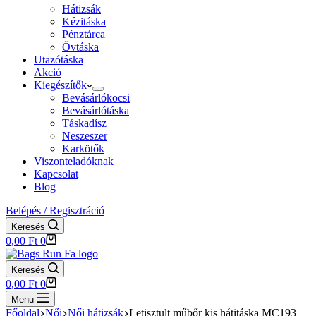
Hátizsák
Kézitáska
Pénztárca
Övtáska
Utazótáska
Akció
Kiegészítők
Bevásárlókocsi
Bevásárlótáska
Táskadísz
Neszeszer
Karkötők
Viszonteladóknak
Kapcsolat
Blog
Belépés / Regisztráció
Keresés
Shopping
0,00
Ft
0
cart
Keresés
Shopping
0,00
Ft
0
cart
Menu
Főoldal
Női
Női hátizsák
Letisztult műbőr kis hátitáska MC193