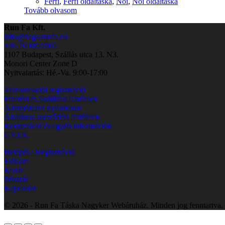
Férfi
,
Férfi oldaltáska
,
Női
,
Női oldaltáska
Tovább olvasom
Run Fa Kft.
info@bags-runfa.eu
+36 70 8855905
1107 Budapest, Szállás utca 13. N3.
Monori Center Zone D
Nyitvatartás: Hé.-Va. 9:00-17:00
Viszonteladói regisztráció
Fizetési és Szállítási feltételek
Adatvédelmi nyilatkozat
Általános szerződési feltételek
Reklamáció és egyéb információk
GY.I.K.
Belépés / Regisztráció
Fiókom
Kosár
Pénztár
Kapcsolat
© 2026 - Run Fa Táska Nagyker Webáruház. Minden jog fenntartva.