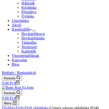
Hátizsák
Kézitáska
Pénztárca
Övtáska
Utazótáska
Akció
Kiegészítők
Bevásárlókocsi
Bevásárlótáska
Táskadísz
Neszeszer
Karkötők
Viszonteladóknak
Kapcsolat
Blog
Belépés / Regisztráció
Keresés
Shopping
0,00
Ft
0
cart
Keresés
Shopping
0,00
Ft
0
cart
Menu
Főoldal
Férfi
Férfi oldaltáska
Unisex vászon oldaltáska B246