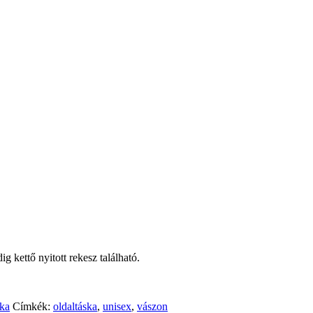
g kettő nyitott rekesz található.
ska
Címkék:
oldaltáska
,
unisex
,
vászon