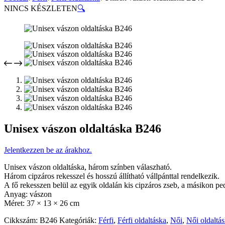
NINCS KÉSZLETEN
🔍
Unisex vászon oldaltáska B246
Jelentkezzen be az árakhoz.
Unisex vászon oldaltáska, három színben válaszható.
Három cipzáros rekesszel és hosszú állítható vállpánttal rendelkezik.
A fő rekesszen belül az egyik oldalán kis cipzáros zseb, a másikon pedi
Anyag: vászon
Méret: 37 × 13 × 26 cm
Cikkszám:
B246
Kategóriák:
Férfi
,
Férfi oldaltáska
,
Női
,
Női oldaltá