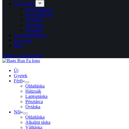
Kiegészítők
Bevásárlókocsi
Bevásárlótáska
Táskadísz
Neszeszer
Karkötők
Viszonteladóknak
Kapcsolat
Blog
Belépés / Regisztráció
Új
Gyerek
Férfi
Oldaltáska
Hátizsák
Laptoptáska
Pénztárca
Övtáska
Női
Oldaltáska
Alkalmi táska
Válltáska